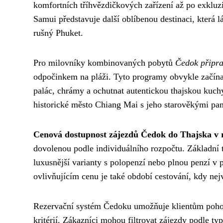
komfortních tříhvězdičkových zařízení až po exkluzi
Samui představuje další oblíbenou destinaci, která l
rušný Phuket.
Pro milovníky kombinovaných pobytů
Čedok připra
odpočinkem na pláži. Tyto programy obvykle začínaj
palác, chrámy a ochutnat autentickou thajskou kuchy
historické město Chiang Mai s jeho starověkými pam
Cenová dostupnost zájezdů Čedok do Thajska v 
dovolenou podle individuálního rozpočtu. Základní t
luxusnější varianty s polopenzí nebo plnou penzí v 
ovlivňujícím cenu je také období cestování, kdy nej
Rezervační systém Čedoku umožňuje klientům pohod
kritérií. Zákazníci mohou filtrovat zájezdy podle ty