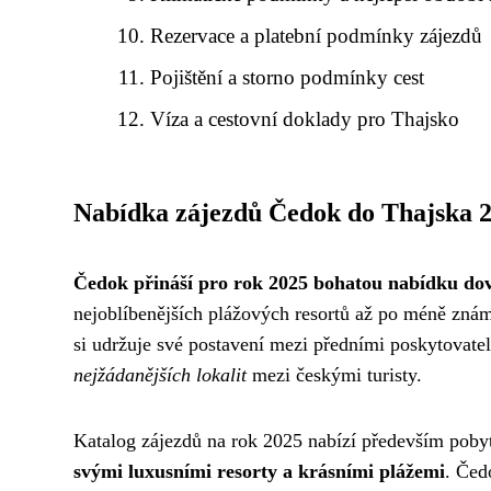
Rezervace a platební podmínky zájezdů
Pojištění a storno podmínky cest
Víza a cestovní doklady pro Thajsko
Nabídka zájezdů Čedok do Thajska 
Čedok přináší pro rok 2025 bohatou nabídku do
nejoblíbenějších plážových resortů až po méně známá
si udržuje své postavení mezi předními poskytovatel
nejžádanějších lokalit
mezi českými turisty.
Katalog zájezdů na rok 2025 nabízí především poby
svými luxusními resorty a krásními plážemi
. Čed