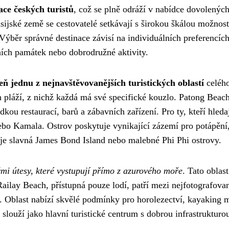
ace českých turistů
, což se plně odráží v nabídce dovolenýc
sijské země se cestovatelé setkávají s širokou škálou možnost
Výběr správné destinace závisí na individuálních preferencích
rních památek nebo dobrodružné aktivity.
eň jednu z nejnavštěvovanějších turistických oblastí
celéh
h pláží, z nichž každá má své specifické kouzlo. Patong Beach
u restaurací, barů a zábavních zařízení. Pro ty, kteří hleda
 nebo Kamala. Ostrov poskytuje vynikající zázemí pro potápění
 je slavná James Bond Island nebo malebné Phi Phi ostrovy.
i útesy, které vystupují přímo z azurového moře
. Tato oblast
ailay Beach, přístupná pouze lodí, patří mezi nejfotografovan
 Oblast nabízí skvělé podmínky pro horolezectví, kayaking 
louží jako hlavní turistické centrum s dobrou infrastrukturo