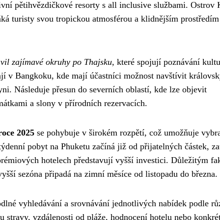
vní pětihvězdičkové resorty s all inclusive službami. Ostrov
áká turisty svou tropickou atmosférou a klidnějším prostředím
vil zajímavé okruhy po Thajsku
, které spojují poznávání kultu
í v Bangkoku, kde mají účastníci možnost navštívit královs
ni. Následuje přesun do severních oblastí, kde lze objevit
átkami a slony v přírodních rezervacích.
roce 2025
se pohybuje v širokém rozpětí, což umožňuje vybra
ýdenní pobyt na Phuketu začíná již od přijatelných částek, z
prémiových hotelech představují vyšší investici. Důležitým f
vyšší sezóna připadá na zimní měsíce od listopadu do března.
lné vyhledávání a srovnávání jednotlivých nabídek podle r
pu stravy, vzdálenosti od pláže, hodnocení hotelu nebo konkré