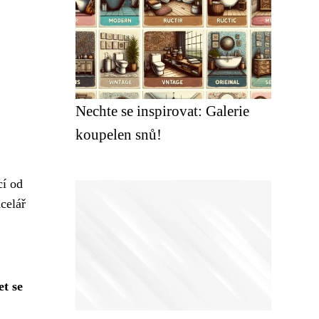
Nechte se inspirovat: Galerie
koupelen snů!
cí od
celář
t se