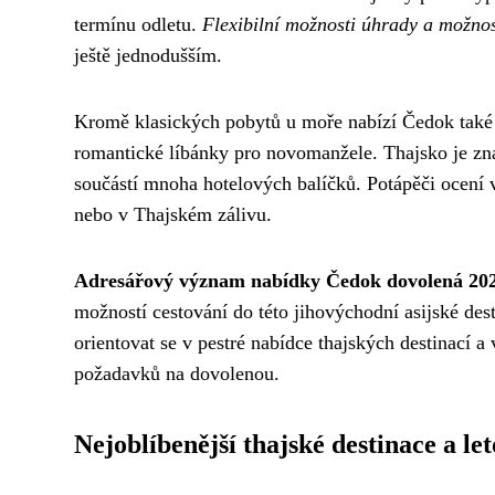
termínu odletu.
Flexibilní možnosti úhrady a možnos
ještě jednodušším.
Kromě klasických pobytů u moře nabízí Čedok také 
romantické líbánky pro novomanžele. Thajsko je zn
součástí mnoha hotelových balíčků. Potápěči ocen
nebo v Thajském zálivu.
Adresářový význam nabídky Čedok dovolená 20
možností cestování do této jihovýchodní asijské de
orientovat se v pestré nabídce thajských destinací a 
požadavků na dovolenou.
Nejoblíbenější thajské destinace a le