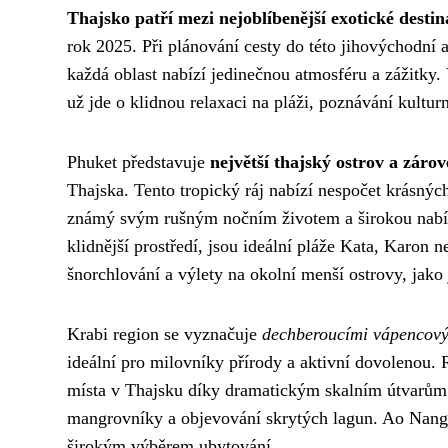
Thajsko patří mezi nejoblíbenější exotické destin
rok 2025. Při plánování cesty do této jihovýchodní a
každá oblast nabízí jedinečnou atmosféru a zážitky. 
už jde o klidnou relaxaci na pláži, poznávání kultu
Phuket představuje
největší thajský ostrov a zárov
Thajska. Tento tropický ráj nabízí nespočet krásnýc
známý svým rušným nočním životem a širokou nabídko
klidnější prostředí, jsou ideální pláže Kata, Karon
šnorchlování a výlety na okolní menší ostrovy, jako
Krabi region se vyznačuje
dechberoucími vápencovým
ideální pro milovníky přírody a aktivní dovolenou. R
místa v Thajsku díky dramatickým skalním útvarům.
mangrovníky a objevování skrytých lagun. Ao Nang s
širokým výběrem ubytování.