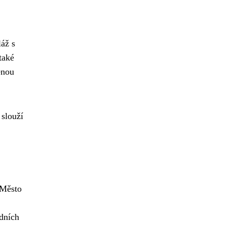
áž s
také
enou
 slouží
 Město
odních