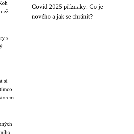
 Koh
Covid 2025 příznaky: Co je
 než
nového a jak se chránit?
ry s
ký
t si
atímco
aktorem
ůzných
tního