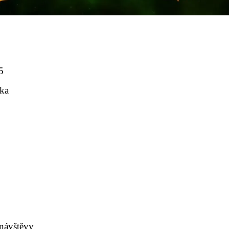
5
ska
 návštěvy