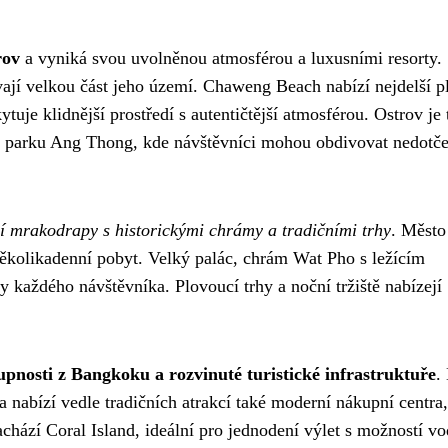
rov
a vyniká svou uvolněnou atmosférou a luxusními resorty.
jí velkou část jeho území. Chaweng Beach nabízí nejdelší pl
je klidnější prostředí s autentičtější atmosférou. Ostrov je 
 parku Ang Thong, kde návštěvníci mohou obdivovat nedotč
 mrakodrapy s historickými chrámy a tradičními trhy
. Město
 několikadenní pobyt. Velký palác, chrám Wat Pho s ležícím
každého návštěvníka. Plovoucí trhy a noční tržiště nabízejí
upnosti z Bangkoku a rozvinuté turistické infrastruktuře
.
 nabízí vedle tradičních atrakcí také moderní nákupní centra,
achází Coral Island, ideální pro jednodení výlet s možností v