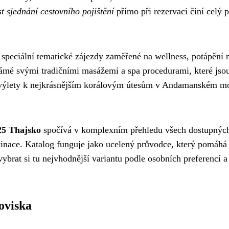
t sjednání cestovního pojištění
přímo při rezervaci činí celý 
speciální tematické zájezdy zaměřené na wellness, potápění 
ámé svými tradičními masážemi a spa procedurami, které jso
í výlety k nejkrásnějším korálovým útesům v Andamanském m
25 Thajsko
spočívá v komplexním přehledu všech dostupnýc
stinace. Katalog funguje jako ucelený průvodce, který pomáhá
vybrat si tu nejvhodnější variantu podle osobních preferencí a
toviska