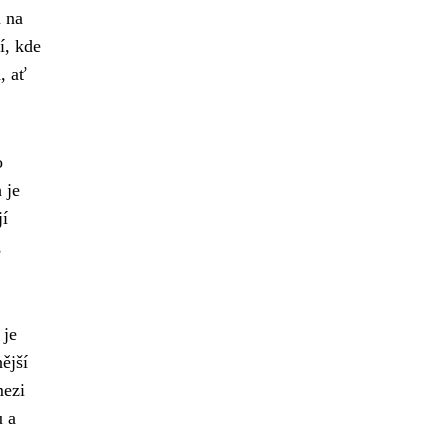
h na
í, kde
, ať
o
 je
jí
,
 je
ější
mezi
u a