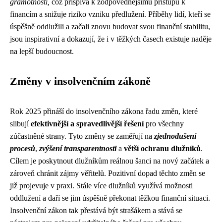
gramotnosti,
což přispívá k zodpovědnějšímu přístupu k
financím a snižuje riziko vzniku předlužení. Příběhy lidí, kteří se
úspěšně oddlužili a začali znovu budovat svou finanční stabilitu,
jsou inspirativní a dokazují, že i v těžkých časech existuje naděje
na lepší budoucnost.
Změny v insolvenčním zákoně
Rok 2025 přináší do insolvenčního zákona řadu změn, které
slibují
efektivnější a spravedlivější řešení
pro všechny
zúčastněné strany. Tyto změny se zaměřují na
zjednodušení
procesů
,
zvýšení transparentnosti
a
větší ochranu dlužníků
.
Cílem je poskytnout dlužníkům reálnou šanci na nový začátek a
zároveň chránit zájmy věřitelů. Pozitivní dopad těchto změn se
již projevuje v praxi. Stále více dlužníků využívá možnosti
oddlužení a daří se jim úspěšně překonat těžkou finanční situaci.
Insolvenční zákon tak přestává být strašákem a stává se