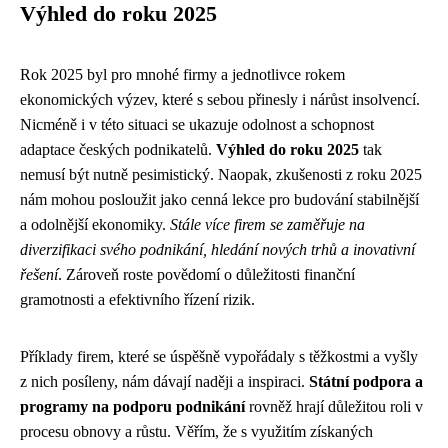
Výhled do roku 2025
Rok 2025 byl pro mnohé firmy a jednotlivce rokem
ekonomických výzev, které s sebou přinesly i nárůst insolvencí.
Nicméně i v této situaci se ukazuje odolnost a schopnost
adaptace českých podnikatelů.
Výhled do roku 2025
tak
nemusí být nutně pesimistický. Naopak, zkušenosti z roku 2025
nám mohou posloužit jako cenná lekce pro budování stabilnější
a odolnější ekonomiky.
Stále více firem se zaměřuje na
diverzifikaci svého podnikání, hledání nových trhů a inovativní
řešení
. Zároveň roste povědomí o důležitosti finanční
gramotnosti a efektivního řízení rizik.
Příklady firem, které se úspěšně vypořádaly s těžkostmi a vyšly
z nich posíleny, nám dávají naději a inspiraci.
Státní podpora a
programy na podporu podnikání
rovněž hrají důležitou roli v
procesu obnovy a růstu. Věřím, že s využitím získaných