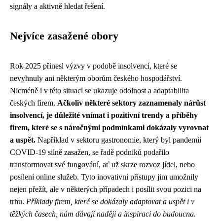
signály a aktivně hledat řešení.
Nejvíce zasažené obory
Rok 2025 přinesl výzvy v podobě insolvencí, které se
nevyhnuly ani některým oborům českého hospodářství.
Nicméně i v této situaci se ukazuje odolnost a adaptabilita
českých firem.
Ačkoliv některé sektory zaznamenaly nárůst
insolvencí, je důležité vnímat i pozitivní trendy a příběhy
firem, které se s náročnými podmínkami dokázaly vyrovnat
a uspět.
Například v sektoru gastronomie, který byl pandemií
COVID-19 silně zasažen, se řadě podniků podařilo
transformovat své fungování, ať už skrze rozvoz jídel, nebo
posílení online služeb. Tyto inovativní přístupy jim umožnily
nejen přežít, ale v některých případech i posílit svou pozici na
trhu.
Příklady firem, které se dokázaly adaptovat a uspět i v
těžkých časech, nám dávají naději a inspiraci do budoucna.