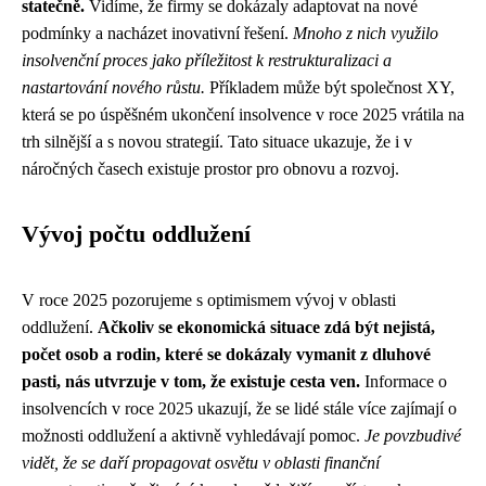
statečně.
Vidíme, že firmy se dokázaly adaptovat na nové
podmínky a nacházet inovativní řešení.
Mnoho z nich využilo
insolvenční proces jako příležitost k restrukturalizaci a
nastartování nového růstu.
Příkladem může být společnost XY,
která se po úspěšném ukončení insolvence v roce 2025 vrátila na
trh silnější a s novou strategií. Tato situace ukazuje, že i v
náročných časech existuje prostor pro obnovu a rozvoj.
Vývoj počtu oddlužení
V roce 2025 pozorujeme s optimismem vývoj v oblasti
oddlužení.
Ačkoliv se ekonomická situace zdá být nejistá,
počet osob a rodin, které se dokázaly vymanit z dluhové
pasti, nás utvrzuje v tom, že existuje cesta ven.
Informace o
insolvencích v roce 2025 ukazují, že se lidé stále více zajímají o
možnosti oddlužení a aktivně vyhledávají pomoc.
Je povzbudivé
vidět, že se daří propagovat osvětu v oblasti finanční