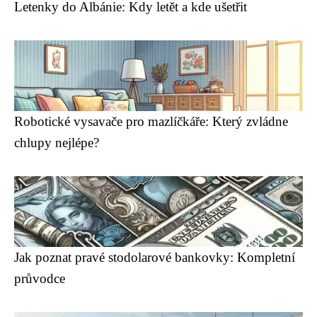
Letenky do Albánie: Kdy letět a kde ušetřit
Robotické vysavače pro mazlíčkáře: Který zvládne
chlupy nejlépe?
Jak poznat pravé stodolarové bankovky: Kompletní
průvodce