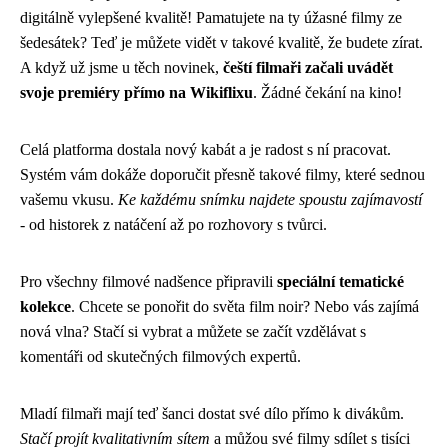
digitálně vylepšené kvalitě! Pamatujete na ty úžasné filmy ze
šedesátek? Teď je můžete vidět v takové kvalitě, že budete zírat.
A když už jsme u těch novinek,
čeští filmaři začali uvádět
svoje premiéry přímo na Wikiflixu
. Žádné čekání na kino!
Celá platforma dostala nový kabát a je radost s ní pracovat.
Systém vám dokáže doporučit přesně takové filmy, které sednou
vašemu vkusu.
Ke každému snímku najdete spoustu zajímavostí
- od historek z natáčení až po rozhovory s tvůrci.
Pro všechny filmové nadšence připravili
speciální tematické
kolekce
. Chcete se ponořit do světa film noir? Nebo vás zajímá
nová vlna? Stačí si vybrat a můžete se začít vzdělávat s
komentáři od skutečných filmových expertů.
Mladí filmaři mají teď šanci dostat své dílo přímo k divákům.
Stačí projít kvalitativním sítem
a můžou své filmy sdílet s tisíci