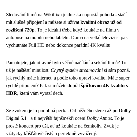
Sledování filmů na Wikiflixu je dneska naprostá pohoda - stačí
mít slušné připojení a můžete si užívat
kvalitní obraz už od
rozlišení 720p
. To je ideální třeba když koukáte na filmu v
autobuse na mobilu nebo tabletu. Doma na velké televizi si pak
vychutnáte Full HD nebo dokonce parádní 4K kvalitu.
Pamatujete, jak otravné bylo věčné načítání a sekání filmů? To
už je naštěstí minulost.
Chytrý systém streamování
si sám pozná,
jak rychlý máte internet, a podle toho upraví kvalitu. Máte super
rychlé připojení? Pak si můžete dopřát
špičkovou 4K kvalitu s
HDR
, která vám vyrazí dech.
Se zvukem je to podobná pecka. Od běžného sterea až po Dolby
Digital 5.1 - a ti největší fajnšmekři ocení
Dolby Atmos
. To je
prostě koncert pro uši, ať už koukáte na čemkoliv. Zvuk je
vždycky křišťálově čistý a perfektně vyvážený.