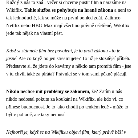
Každý z nás to zná - večer si chceme pustit film a narazíme na
Wikiflix.
Tahle služba se pohybuje na hraně zákona
a není to
tak jednoduché, jak se může na první pohled zdát. Zatímco
Netflix nebo HBO Max mají všechno právně ošetřené, Wikiflix
jede tak nějak na vlastní pěst.
Když si stáhnete film bez povolení, je to proti zákonu - to je
jasné
. Ale co když ho jen streamujete? To už je složitější příběh.
Představte si, že jdete do kavárny a někdo tam promítá film - jste
v tu chvíli také za piráta? Právníci se v tom sami pěkně plácají.
Nikdo nechce mít problémy se zákonem
, že? Zatím u nás
nikdo nedostal pokutu za koukání na Wikiflix, ale kdo ví, co
přinese budoucnost. Je to jako chodit po tenkém ledě - může to
být v pohodě, ale taky nemusí.
Nejhorší je, když se na Wikiflixu objeví film, který právě běží v