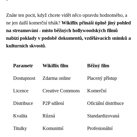
Znáte ten pocit, když chcete vidět něco opravdu hodnotného, a
ne jen další komerční trhák?
Wikiflix přináší úplně jiný pohled
na streamování - místo běžných hollywoodských filmů
nabízí poklady v podobě dokumentů, vzdělávacích snímků a
kulturních skvostů
.
Parametr
Wikiflix film
Běžný film
Dostupnost
Zdarma online
Placený přístup
Licence
Creative Commons
Komerční
Distribuce
P2P sdílení
Oficiální distribuce
Kvalita
Různá
Standardizovaná
Titulky
Komunitní
Profesionální