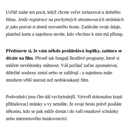
Určitě znáte ten pocit, když chcete večer zrelaxovat u dobrého
filmu.
Jenže registrace na pochybných streamovacích stránkách
je jako pozvat si domů nezvaného hosta
. Zadáváte svoje údaje,
platební kartu a najednou nevíte, kdo všechno k nim má přístup.
Představte si, že vám někdo prohledává šuplíky, zatímco se
díváte na film
. Přesně tak fungují škodlivé programy, které si
můžete nevědomky stáhnout. Váš počítač začne zpomalovat,
důležité soubory zmizí nebo se zašifrují - a najednou máte
mnohem větší starosti než nedokoukaný film.
Podvodníci jsou čím dál vychytralejší. Vytvoří dokonalou kopii
přihlašovací stránky a vy netušíte, že svoje heslo právě posíláte
někomu, kdo se pak může dostat i do vaší emailové schránky
nebo internetového bankovnictví.