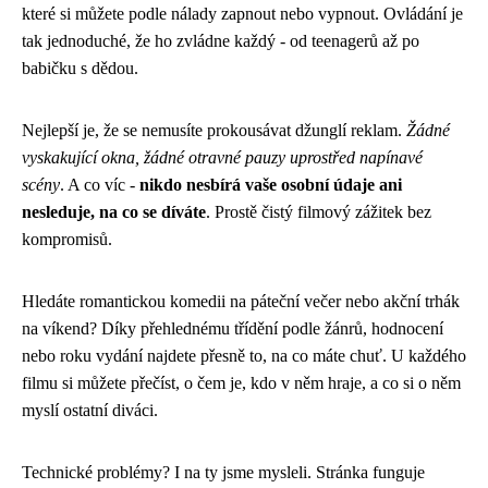
které si můžete podle nálady zapnout nebo vypnout. Ovládání je
tak jednoduché, že ho zvládne každý - od teenagerů až po
babičku s dědou.
Nejlepší je, že se nemusíte prokousávat džunglí reklam.
Žádné
vyskakující okna, žádné otravné pauzy uprostřed napínavé
scény
. A co víc -
nikdo nesbírá vaše osobní údaje ani
nesleduje, na co se díváte
. Prostě čistý filmový zážitek bez
kompromisů.
Hledáte romantickou komedii na páteční večer nebo akční trhák
na víkend? Díky přehlednému třídění podle žánrů, hodnocení
nebo roku vydání najdete přesně to, na co máte chuť. U každého
filmu si můžete přečíst, o čem je, kdo v něm hraje, a co si o něm
myslí ostatní diváci.
Technické problémy? I na ty jsme mysleli. Stránka funguje