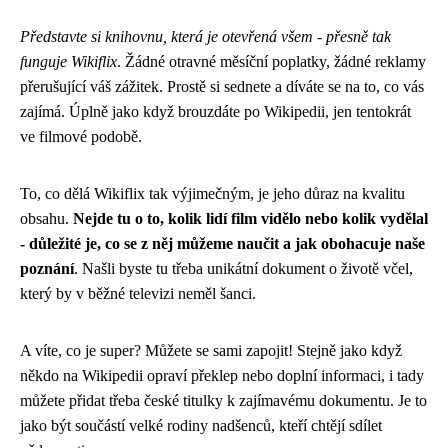
Představte si knihovnu, která je otevřená všem - přesně tak
funguje Wikiflix
. Žádné otravné měsíční poplatky, žádné reklamy
přerušující váš zážitek. Prostě si sednete a díváte se na to, co vás
zajímá. Úplně jako když brouzdáte po Wikipedii, jen tentokrát
ve filmové podobě.
To, co dělá Wikiflix tak výjimečným, je jeho důraz na kvalitu
obsahu.
Nejde tu o to, kolik lidí film vidělo nebo kolik vydělal
- důležité je, co se z něj můžeme naučit a jak obohacuje naše
poznání
. Našli byste tu třeba unikátní dokument o životě včel,
který by v běžné televizi neměl šanci.
A víte, co je super? Můžete se sami zapojit! Stejně jako když
někdo na Wikipedii opraví překlep nebo doplní informaci, i tady
můžete přidat třeba české titulky k zajímavému dokumentu. Je to
jako být součástí velké rodiny nadšenců, kteří chtějí sdílet