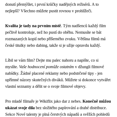
donutí přemýšlet, i první krůčky nadějných režisérů. A to
nejlepší? Všechno můžete pustit rovnou v prohlížeči.
Kvalita je tady na prvním místě
. Tým nadšenců každý film
pečlivě kontroluje, než ho pustí do oběhu. Nemusíte se bát
rozmazaných kopií nebo příšerného zvuku. Většina filmů má
české titulky nebo dabing, takže si je užije opravdu každý.
Líbil se vám film? Dejte mu palec nahoru a napište, co si
myslíte.
Vaše hodnocení pomůže ostatním
v džungli filmové
nabídky. Žádné placené reklamy nebo podstrčené tipy - jen
upřímné názory skutečných diváků. Můžete si dokonce vytvářet
vlastní seznamy a dělit se o svoje filmové objevy.
Pro mladé filmaře je Wikiflix jako dar z nebes.
Konečně můžou
ukázat svoje díla
bez složitého papírování a drahé distribuce.
Sekce Nové talenty je plná čerstvých nápadů a svěžích pohledů