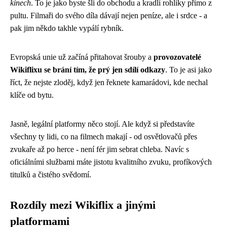
kinech
. To je jako byste šli do obchodu a kradli rohlíky přímo z
pultu. Filmaři do svého díla dávají nejen peníze, ale i srdce - a
pak jim někdo takhle vypálí rybník.
Evropská unie už začíná přitahovat šrouby a
provozovatelé
Wikiflixu se brání tím, že prý jen sdílí odkazy
. To je asi jako
říct, že nejste zloděj, když jen řeknete kamarádovi, kde nechal
klíče od bytu.
Jasně, legální platformy něco stojí. Ale když si představíte
všechny ty lidi, co na filmech makají - od osvětlovačů přes
zvukaře až po herce - není fér jim sebrat chleba. Navíc s
oficiálními službami máte jistotu kvalitního zvuku, profíkových
titulků a čistého svědomí.
Rozdíly mezi Wikiflix a jinými
platformami