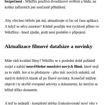
bezpečnost
- Wikiflix používá dvoufázové ověření a hlídá, na
kolika zařízeních jste současně přihlášení.
Aby všechno běželo jak má, aktualizujte si čas od času aplikaci.
A když se něco zasekne? Klidně použijte test rychlosti přímo ve
Wikiflixu - hned zjistíte, jestli není problém v připojení.
Aktualizace filmové databáze a novinky
Máte rádi kvalitní filmy? Wikiflix se v poslední době pořádně
rozjel a nabízí
neuvěřitelné množství nových filmů
, které stojí
za to vidět. Jen si to představte - přes tisíc nových snímků, od
starých dobrých klasik až po žhavé novinky. Konečně můžete
objevit i ty skvělé evropské artovky a dokumenty, ke kterým se
běžně těžko dostanete.
A teď to nejlepší -
kompletní sbírka československé nové vlny
v