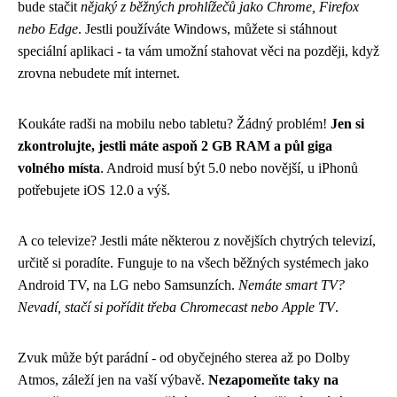
bude stačit
nějaký z běžných prohlížečů jako Chrome, Firefox
nebo Edge
. Jestli používáte Windows, můžete si stáhnout
speciální aplikaci - ta vám umožní stahovat věci na později, když
zrovna nebudete mít internet.
Koukáte radši na mobilu nebo tabletu? Žádný problém!
Jen si
zkontrolujte, jestli máte aspoň 2 GB RAM a půl giga
volného místa
. Android musí být 5.0 nebo novější, u iPhonů
potřebujete iOS 12.0 a výš.
A co televize? Jestli máte některou z novějších chytrých televizí,
určitě si poradíte. Funguje to na všech běžných systémech jako
Android TV, na LG nebo Samsunzích.
Nemáte smart TV?
Nevadí, stačí si pořídit třeba Chromecast nebo Apple TV
.
Zvuk může být parádní - od obyčejného sterea až po Dolby
Atmos, záleží jen na vaší výbavě.
Nezapomeňte taky na