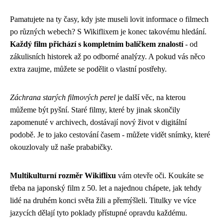
Pamatujete na ty časy, kdy jste museli lovit informace o filmech
po různých webech? S Wikiflixem je konec takovému hledání.
Každý film přichází s kompletním balíčkem znalostí
- od
zákulisních historek až po odborné analýzy. A pokud vás něco
extra zaujme, můžete se podělit o vlastní postřehy.
Záchrana starých filmových perel
je další věc, na kterou
můžeme být pyšní. Staré filmy, které by jinak skončily
zapomenuté v archivech, dostávají nový život v digitální
podobě. Je to jako cestování časem - můžete vidět snímky, které
okouzlovaly už naše prababičky.
Multikulturní rozměr Wikiflixu
vám otevře oči. Koukáte se
třeba na japonský film z 50. let a najednou chápete, jak tehdy
lidé na druhém konci světa žili a přemýšleli. Titulky ve více
jazycích dělají tyto poklady přístupné opravdu každému.