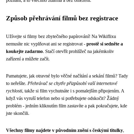
poznání, a to všechno zdarma a bez omezení.
Způsob přehrávání filmů bez registrace
Užívejte si filmy bez zbytečného papírování! Na Wikiflixu
nemusíte nic vyplňovat ani se registrovat -
prostě si sedněte a
koukejte zadarmo
. Stačí otevřít prohlížeč na jakémkoliv
zařízení a můžete začít.
Pamatujete, jak otravné bylo věčné načítání a sekání filmů? Tady
to neřešíte.
Přehrávač se chytře přizpůsobí vaší internetové
rychlosti
, takže si film vychutnáte i s pomalejším připojením. A
když vás vyruší telefon nebo si potřebujete odskočit? Žádný
problém - jedním kliknutím film zastavíte a pak pokračujete, kde
jste skončili.
Všechny filmy najdete v původním znění s českými titulky
,