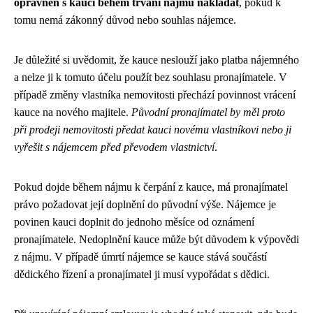
oprávněn s kaucí během trvání nájmu nakládat
, pokud k
tomu nemá zákonný důvod nebo souhlas nájemce.
Je důležité si uvědomit, že kauce neslouží jako platba nájemného
a nelze ji k tomuto účelu použít bez souhlasu pronajímatele. V
případě změny vlastníka nemovitosti přechází povinnost vrácení
kauce na nového majitele.
Původní pronajímatel by měl proto
při prodeji nemovitosti předat kauci novému vlastníkovi nebo ji
vyřešit s nájemcem před převodem vlastnictví
.
Pokud dojde během nájmu k čerpání z kauce, má pronajímatel
právo požadovat její doplnění do původní výše. Nájemce je
povinen kauci doplnit do jednoho měsíce od oznámení
pronajímatele. Nedoplnění kauce může být důvodem k výpovědi
z nájmu. V případě úmrtí nájemce se kauce stává součástí
dědického řízení a pronajímatel ji musí vypořádat s dědici.