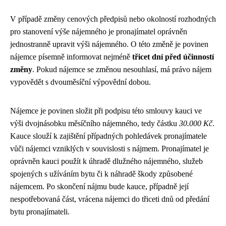
V případě změny cenových předpisů nebo okolností rozhodných
pro stanovení výše nájemného je pronajímatel oprávněn
jednostranně upravit výši nájemného. O této změně je povinen
nájemce písemně informovat nejméně
třicet dní před účinností
změny
. Pokud nájemce se změnou nesouhlasí, má právo nájem
vypovědět s dvouměsíční výpovědní dobou.
Nájemce je povinen složit při podpisu této smlouvy kauci ve
výši dvojnásobku měsíčního nájemného, tedy částku
30.000 Kč
.
Kauce slouží k zajištění případných pohledávek pronajímatele
vůči nájemci vzniklých v souvislosti s nájmem. Pronajímatel je
oprávněn kauci použít k úhradě dlužného nájemného, služeb
spojených s užíváním bytu či k náhradě škody způsobené
nájemcem. Po skončení nájmu bude kauce, případně její
nespotřebovaná část, vrácena nájemci do třiceti dnů od předání
bytu pronajímateli.