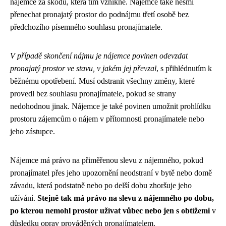
nájemce za škodu, která tím vznikne. Nájemce také nesmí
přenechat pronajatý prostor do podnájmu třetí osobě bez
předchozího písemného souhlasu pronajímatele.
V případě skončení nájmu je nájemce povinen odevzdat
pronajatý prostor ve stavu, v jakém jej převzal
, s přihlédnutím k
běžnému opotřebení. Musí odstranit všechny změny, které
provedl bez souhlasu pronajímatele, pokud se strany
nedohodnou jinak. Nájemce je také povinen umožnit prohlídku
prostoru zájemcům o nájem v přítomnosti pronajímatele nebo
jeho zástupce.
Nájemce má právo na přiměřenou slevu z nájemného, pokud
pronajímatel přes jeho upozornění neodstraní v bytě nebo domě
závadu, která podstatně nebo po delší dobu zhoršuje jeho
užívání.
Stejně tak má právo na slevu z nájemného po dobu,
po kterou nemohl prostor užívat vůbec nebo jen s obtížemi
v
důsledku oprav prováděných pronajímatelem.