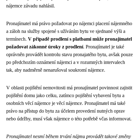
nájemce závadu nahlásil.
Pronajímatel má právo požadovat po nájemci placení nájemného
a záloh na služby spojené s užíváním bytu ve sjednané výši a
termínech.
V případě prodlení s platbami může pronajímatel
požadovat zákonné úroky z prodlení
. Pronajímatel je také
oprávněn provádět kontrolu stavu pronajatého bytu, avšak pouze
po předchozím oznámení nájemci a v rozumných intervalech
tak, aby nadměrně nenarušoval soukromí nájemce.
V oblasti pojištění nemovitosti má pronajímatel povinnost zajistit
pojištění domu jako celku, zatímco pojištění vybavení bytu a
osobních věcí nájemce je věcí nájemce. Pronajímatel má také
právo na přístup do bytu za účelem provedení nutných oprav
nebo údržby, musí však nájemce o této potřebě včas informovat.
Pronajímatel nesmí během trvání nájmu provádět takové změny