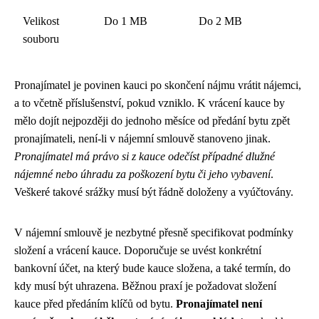
Velikost
Do 1 MB
Do 2 MB
souboru
Pronajímatel je povinen kauci po skončení nájmu vrátit nájemci,
a to včetně příslušenství, pokud vzniklo. K vrácení kauce by
mělo dojít nejpozději do jednoho měsíce od předání bytu zpět
pronajímateli, není-li v nájemní smlouvě stanoveno jinak.
Pronajímatel má právo si z kauce odečíst případné dlužné
nájemné nebo úhradu za poškození bytu či jeho vybavení
.
Veškeré takové srážky musí být řádně doloženy a vyúčtovány.
V nájemní smlouvě je nezbytné přesně specifikovat podmínky
složení a vrácení kauce. Doporučuje se uvést konkrétní
bankovní účet, na který bude kauce složena, a také termín, do
kdy musí být uhrazena. Běžnou praxí je požadovat složení
kauce před předáním klíčů od bytu.
Pronajímatel není