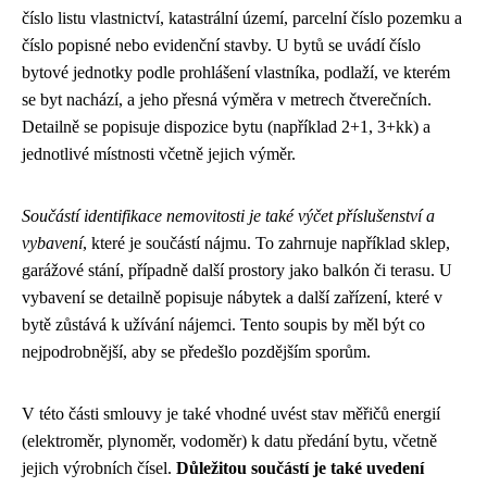
číslo listu vlastnictví, katastrální území, parcelní číslo pozemku a
číslo popisné nebo evidenční stavby. U bytů se uvádí číslo
bytové jednotky podle prohlášení vlastníka, podlaží, ve kterém
se byt nachází, a jeho přesná výměra v metrech čtverečních.
Detailně se popisuje dispozice bytu (například 2+1, 3+kk) a
jednotlivé místnosti včetně jejich výměr.
Součástí identifikace nemovitosti je také výčet příslušenství a
vybavení
, které je součástí nájmu. To zahrnuje například sklep,
garážové stání, případně další prostory jako balkón či terasu. U
vybavení se detailně popisuje nábytek a další zařízení, které v
bytě zůstává k užívání nájemci. Tento soupis by měl být co
nejpodrobnější, aby se předešlo pozdějším sporům.
V této části smlouvy je také vhodné uvést stav měřičů energií
(elektroměr, plynoměr, vodoměr) k datu předání bytu, včetně
jejich výrobních čísel.
Důležitou součástí je také uvedení