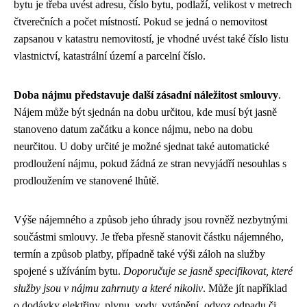
bytu je třeba uvést adresu, číslo bytu, podlaží, velikost v metrech
čtverečních a počet místností. Pokud se jedná o nemovitost
zapsanou v katastru nemovitostí, je vhodné uvést také číslo listu
vlastnictví, katastrální území a parcelní číslo.
Doba nájmu představuje další zásadní náležitost smlouvy
.
Nájem může být sjednán na dobu určitou, kde musí být jasně
stanoveno datum začátku a konce nájmu, nebo na dobu
neurčitou. U doby určité je možné sjednat také automatické
prodloužení nájmu, pokud žádná ze stran nevyjádří nesouhlas s
prodloužením ve stanovené lhůtě.
Výše nájemného a způsob jeho úhrady jsou rovněž nezbytnými
součástmi smlouvy. Je třeba přesně stanovit částku nájemného,
termín a způsob platby, případně také výši záloh na služby
spojené s užíváním bytu.
Doporučuje se jasně specifikovat, které
služby jsou v nájmu zahrnuty a které nikoliv
. Může jít například
o dodávky elektřiny, plynu, vody, vytápění, odvoz odpadu či