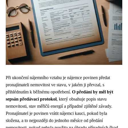
Při ukončení nájemního vztahu je nájemce povinen předat
pronajímateli nemovitost ve stavu, v jakém ji převzal, s
přihlédnutím k běžnému opotřebení.
O předání by měl být
sepsán předávací protokol
, který obsahuje popis stavu
nemovitosti, stav měřičů energií a případné zjištěné závady.
Pronajímatel je povinen vrátit nájemci kauci, pokud byla
složena, a to nejpozději do jednoho měsíce od předání
nemovitosti, pokud nebyla použita na úhradu případných škod