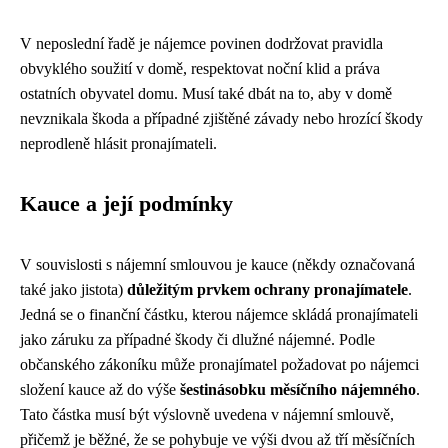
V neposlední řadě je nájemce povinen dodržovat pravidla
obvyklého soužití v domě, respektovat noční klid a práva
ostatních obyvatel domu. Musí také dbát na to, aby v domě
nevznikala škoda a případné zjištěné závady nebo hrozící škody
neprodleně hlásit pronajímateli.
Kauce a její podmínky
V souvislosti s nájemní smlouvou je kauce (někdy označovaná
také jako jistota)
důležitým prvkem ochrany pronajímatele
.
Jedná se o finanční částku, kterou nájemce skládá pronajímateli
jako záruku za případné škody či dlužné nájemné. Podle
občanského zákoníku může pronajímatel požadovat po nájemci
složení kauce až do výše
šestinásobku měsíčního nájemného
.
Tato částka musí být výslovně uvedena v nájemní smlouvě,
přičemž je běžné, že se pohybuje ve výši dvou až tří měsíčních