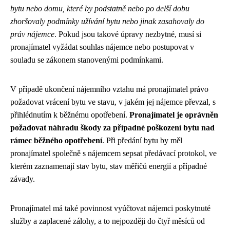
bytu nebo domu, které by podstatně nebo po delší dobu
zhoršovaly podmínky užívání bytu nebo jinak zasahovaly do
práv nájemce
. Pokud jsou takové úpravy nezbytné, musí si
pronajímatel vyžádat souhlas nájemce nebo postupovat v
souladu se zákonem stanovenými podmínkami.
V případě ukončení nájemního vztahu má pronajímatel právo
požadovat vrácení bytu ve stavu, v jakém jej nájemce převzal, s
přihlédnutím k běžnému opotřebení.
Pronajímatel je oprávněn
požadovat náhradu škody za případné poškození bytu nad
rámec běžného opotřebení
. Při předání bytu by měl
pronajímatel společně s nájemcem sepsat předávací protokol, ve
kterém zaznamenají stav bytu, stav měřičů energií a případné
závady.
Pronajímatel má také povinnost vyúčtovat nájemci poskytnuté
služby a zaplacené zálohy, a to nejpozději do čtyř měsíců od