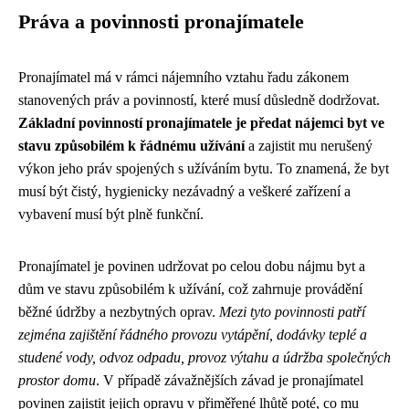
Práva a povinnosti pronajímatele
Pronajímatel má v rámci nájemního vztahu řadu zákonem
stanovených práv a povinností, které musí důsledně dodržovat.
Základní povinností pronajímatele je předat nájemci byt ve
stavu způsobilém k řádnému užívání
a zajistit mu nerušený
výkon jeho práv spojených s užíváním bytu. To znamená, že byt
musí být čistý, hygienicky nezávadný a veškeré zařízení a
vybavení musí být plně funkční.
Pronajímatel je povinen udržovat po celou dobu nájmu byt a
dům ve stavu způsobilém k užívání, což zahrnuje provádění
běžné údržby a nezbytných oprav.
Mezi tyto povinnosti patří
zejména zajištění řádného provozu vytápění, dodávky teplé a
studené vody, odvoz odpadu, provoz výtahu a údržba společných
prostor domu
. V případě závažnějších závad je pronajímatel
povinen zajistit jejich opravu v přiměřené lhůtě poté, co mu