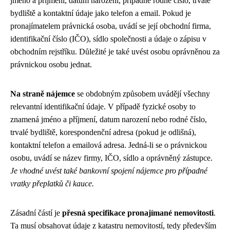
jméno a příjmení, datum narození, případně rodné číslo, trvalé
bydliště a kontaktní údaje jako telefon a email. Pokud je
pronajímatelem právnická osoba, uvádí se její obchodní firma,
identifikační číslo (IČO), sídlo společnosti a údaje o zápisu v
obchodním rejstříku. Důležité je také uvést osobu oprávněnou za
právnickou osobu jednat.
Na straně nájemce
se obdobným způsobem uvádějí všechny
relevantní identifikační údaje. V případě fyzické osoby to
znamená jméno a příjmení, datum narození nebo rodné číslo,
trvalé bydliště, korespondenční adresa (pokud je odlišná),
kontaktní telefon a emailová adresa. Jedná-li se o právnickou
osobu, uvádí se název firmy, IČO, sídlo a oprávněný zástupce.
Je vhodné uvést také bankovní spojení nájemce pro případné
vratky přeplatků či kauce.
Zásadní částí je
přesná specifikace pronajímané nemovitosti
.
Ta musí obsahovat údaje z katastru nemovitostí, tedy především