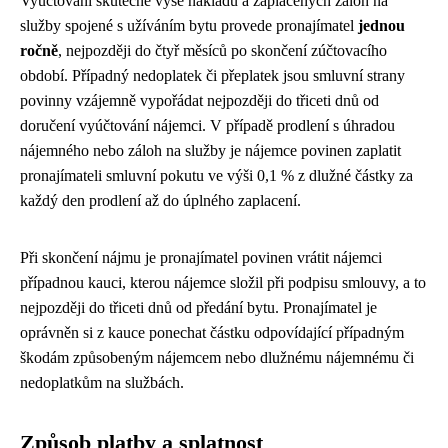
Vyúčtování skutečné výše nákladů a zaplacených záloh na
služby spojené s užíváním bytu provede pronajímatel
jednou
ročně
, nejpozději do čtyř měsíců po skončení zúčtovacího
období. Případný nedoplatek či přeplatek jsou smluvní strany
povinny vzájemně vypořádat nejpozději do třiceti dnů od
doručení vyúčtování nájemci. V případě prodlení s úhradou
nájemného nebo záloh na služby je nájemce povinen zaplatit
pronajímateli smluvní pokutu ve výši 0,1 % z dlužné částky za
každý den prodlení až do úplného zaplacení.
Při skončení nájmu je pronajímatel povinen vrátit nájemci
případnou kauci, kterou nájemce složil při podpisu smlouvy, a to
nejpozději do třiceti dnů od předání bytu. Pronajímatel je
oprávněn si z kauce ponechat částku odpovídající případným
škodám způsobeným nájemcem nebo dlužnému nájemnému či
nedoplatkům na službách.
Způsob platby a splatnost