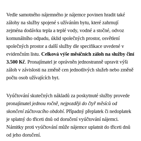
Vedle samotného nájemného je nájemce povinen hradit také
zálohy na služby spojené s užíváním bytu, které zahrnují
zejména dodávku tepla a teplé vody, vodné a stočné, odvoz
komunálního odpadu, úklid společných prostor, osvětlení
společných prostor a další služby dle specifikace uvedené v
evidenčním listu.
Celková výše měsíčních záloh na služby činí
3.500 Kč
. Pronajímatel je oprávněn jednostranně upravit výši
záloh v závislosti na změně cen jednotlivých služeb nebo změně
počtu osob užívajících byt.
Vyúčtování skutečných nákladů za poskytnuté služby provede
pronajímatel
jednou ročně, nejpozději do čtyř měsíců od
skončení zúčtovacího období
. Případný přeplatek či nedoplatek
je splatný do třiceti dnů od doručení vyúčtování nájemci.
Námitky proti vyúčtování může nájemce uplatnit do třiceti dnů
od jeho doručení.