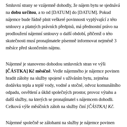
Smluvní strany se vzájemně dohodly, že nájem bytu se sjednává
na
dobu určitou
, a to od [DATUM] do [DATUM]. Pokud
nájemce bude řádně plnit veškeré povinnosti vyplývající z této
smlouvy a platných právních předpisů, má přednostní právo na
prodloužení nájemní smlouvy o další období, přičemž o této
skutečnosti musí pronajímatele písemně informovat nejméně 3
měsíce před skončením nájmu.
Nájemné je stanoveno dohodou smluvních stran ve výši
[ČÁSTKA] Kč měsíčně
. Vedle nájemného je nájemce povinen
hradit zálohy na služby spojené s užíváním bytu, zejména
dodávku tepla a teplé vody, vodné a stočné, odvoz komunálního
odpadu, osvětlení a úklid společných prostor, provoz výtahu a
další služby, na kterých se pronajímatel s nájemcem dohodli.
Celková výše měsíčních záloh na služby činí
[ČÁSTKA] Kč
.
Nájemné společně se zálohami na služby je nájemce povinen