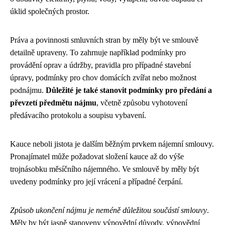
úklid společných prostor.
Práva a povinnosti smluvních stran by měly být ve smlouvě
detailně upraveny. To zahrnuje například podmínky pro
provádění oprav a údržby, pravidla pro případné stavební
úpravy, podmínky pro chov domácích zvířat nebo možnost
podnájmu.
Důležité je také stanovit podmínky pro předání a
převzetí předmětu nájmu
, včetně způsobu vyhotovení
předávacího protokolu a soupisu vybavení.
Kauce neboli jistota je dalším běžným prvkem nájemní smlouvy.
Pronajímatel může požadovat složení kauce až do výše
trojnásobku měsíčního nájemného. Ve smlouvě by měly být
uvedeny podmínky pro její vrácení a případné čerpání.
Způsob ukončení nájmu je neméně důležitou součástí smlouvy
.
Měly by být jasně stanoveny výpovědní důvody, výpovědní