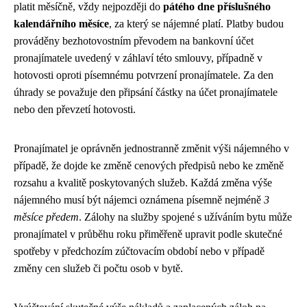
platit měsíčně, vždy nejpozději do
pátého dne příslušného
kalendářního měsíce
, za který se nájemné platí. Platby budou
prováděny bezhotovostním převodem na bankovní účet
pronajímatele uvedený v záhlaví této smlouvy, případně v
hotovosti oproti písemnému potvrzení pronajímatele. Za den
úhrady se považuje den připsání částky na účet pronajímatele
nebo den převzetí hotovosti.
Pronajímatel je oprávněn jednostranně změnit výši nájemného v
případě, že dojde ke změně cenových předpisů nebo ke změně
rozsahu a kvalitě poskytovaných služeb. Každá změna výše
nájemného musí být nájemci oznámena písemně nejméně
3
měsíce předem
. Zálohy na služby spojené s užíváním bytu může
pronajímatel v průběhu roku přiměřeně upravit podle skutečné
spotřeby v předchozím zúčtovacím období nebo v případě
změny cen služeb či počtu osob v bytě.