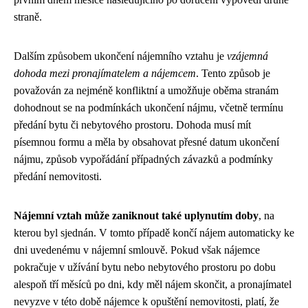
straně.
Dalším způsobem ukončení nájemního vztahu je
vzájemná
dohoda mezi pronajímatelem a nájemcem
. Tento způsob je
považován za nejméně konfliktní a umožňuje oběma stranám
dohodnout se na podmínkách ukončení nájmu, včetně termínu
předání bytu či nebytového prostoru. Dohoda musí mít
písemnou formu a měla by obsahovat přesné datum ukončení
nájmu, způsob vypořádání případných závazků a podmínky
předání nemovitosti.
Nájemní vztah může zaniknout také uplynutím doby
, na
kterou byl sjednán. V tomto případě končí nájem automaticky ke
dni uvedenému v nájemní smlouvě. Pokud však nájemce
pokračuje v užívání bytu nebo nebytového prostoru po dobu
alespoň tří měsíců po dni, kdy měl nájem skončit, a pronajímatel
nevyzve v této době nájemce k opuštění nemovitosti, platí, že