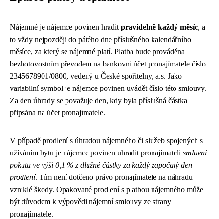
Nájemné je nájemce povinen hradit
pravidelně každý měsíc
, a
to vždy nejpozději do pátého dne příslušného kalendářního
měsíce, za který se nájemné platí. Platba bude prováděna
bezhotovostním převodem na bankovní účet pronajímatele číslo
2345678901/0800, vedený u České spořitelny, a.s. Jako
variabilní symbol je nájemce povinen uvádět číslo této smlouvy.
Za den úhrady se považuje den, kdy byla příslušná částka
připsána na účet pronajímatele.
V případě prodlení s úhradou nájemného či služeb spojených s
užíváním bytu je nájemce povinen uhradit pronajímateli
smluvní
pokutu ve výši 0,1 % z dlužné částky za každý započatý den
prodlení
. Tím není dotčeno právo pronajímatele na náhradu
vzniklé škody. Opakované prodlení s platbou nájemného může
být důvodem k výpovědi nájemní smlouvy ze strany
pronajímatele.