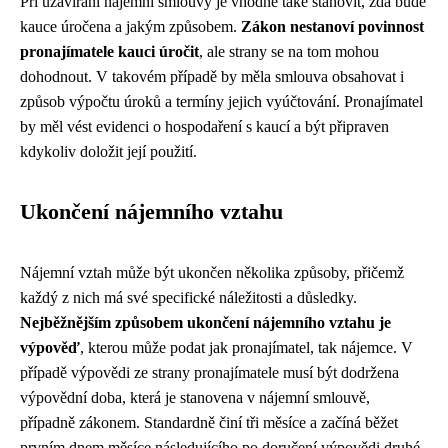
Při uzavírání nájemní smlouvy je vhodné také stanovit, zda bude
kauce úročena a jakým způsobem.
Zákon nestanoví povinnost
pronajímatele kauci úročit
, ale strany se na tom mohou
dohodnout. V takovém případě by měla smlouva obsahovat i
způsob výpočtu úroků a termíny jejich vyúčtování. Pronajímatel
by měl vést evidenci o hospodaření s kaucí a být připraven
kdykoliv doložit její použití.
Ukončení nájemního vztahu
Nájemní vztah může být ukončen několika způsoby, přičemž
každý z nich má své specifické náležitosti a důsledky.
Nejběžnějším způsobem ukončení nájemního vztahu je
výpověď
, kterou může podat jak pronajímatel, tak nájemce. V
případě výpovědi ze strany pronajímatele musí být dodržena
výpovědní doba, která je stanovena v nájemní smlouvě,
případně zákonem. Standardně činí tři měsíce a začíná běžet
prvním dnem měsíce následujícího po doručení výpovědi druhé