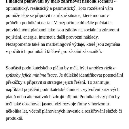
Finanční plánování by mělo zahrnovat několik scénářů
-
optimistický, realistický a pesimistický. Toto rozdělení vám
pomůže lépe se připravit na různé situace, které mohou v
průběhu podnikání nastat. V rozpočtu je důležité počítat i s
pravidelnými platbami jako jsou zálohy na sociální a zdravotní
pojištění, energie, internet a další provozní náklady.
Nezapomeňte také na marketingové výdaje, které jsou zejména
v počátcích podnikání klíčové pro získání zákazníků.
Součástí podnikatelského plánu by měla být i
analýza rizik a
způsoby jejich minimalizace
. Je důležité identifikovat potenciální
překážky a připravit si strategie jejich řešení. To zahrnuje
například pojištění podnikatelské činnosti, vytvoření krizových
plánů nebo alternativních zdrojů příjmů. Podnikatelský plán by
měl také obsahovat jasnou vizi rozvoje firmy v horizontu
několika let, včetně plánovaných investic a rozšiřování služeb či
produktů.