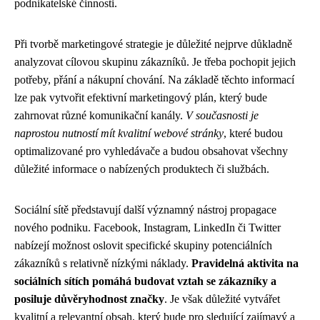
podnikatelské činnosti.
Při tvorbě marketingové strategie je důležité nejprve důkladně
analyzovat cílovou skupinu zákazníků. Je třeba pochopit jejich
potřeby, přání a nákupní chování. Na základě těchto informací
lze pak vytvořit efektivní marketingový plán, který bude
zahrnovat různé komunikační kanály.
V současnosti je
naprostou nutností mít kvalitní webové stránky
, které budou
optimalizované pro vyhledávače a budou obsahovat všechny
důležité informace o nabízených produktech či službách.
Sociální sítě představují další významný nástroj propagace
nového podniku. Facebook, Instagram, LinkedIn či Twitter
nabízejí možnost oslovit specifické skupiny potenciálních
zákazníků s relativně nízkými náklady.
Pravidelná aktivita na
sociálních sítích pomáhá budovat vztah se zákazníky a
posiluje důvěryhodnost značky
. Je však důležité vytvářet
kvalitní a relevantní obsah, který bude pro sledující zajímavý a