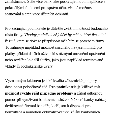
zaměstnance. Stále více bank také poskytuje mobilní aplikace s
pokročilými funkcemi pro správu účtu, včetně možnosti
scanování a archivace účetních dokladů.
Pro začínající podnikatele je důležité zvážit i možnost budoucího
růstu firmy.
Vhodný podnikatelský účet by měl nabízet flexibilní
řešení
, které se dokáže přizpůsobit měnícím se potřebám firmy.
To zahrnuje například možnost snadného navýšení limitů pro
platby, přidání dalších uživatelů s různými úrovněmi oprávnění
nebo rozšíření o další služby, jako jsou například termínované
vklady či podnikatelské úvěry.
Významným faktorem je také kvalita zákaznické podpory a
dostupnost pobočkové sítě.
Pro podnikatele je klíčové mít
možnost rychle řešit případné problémy
a získat odbornou
pomoc při využívání bankovních služeb. Některé banky nabízejí
dedikované firemní bankéře, kteří jsou k dispozici pro
konzultace a pomohou optimalizovat využívání bankovních