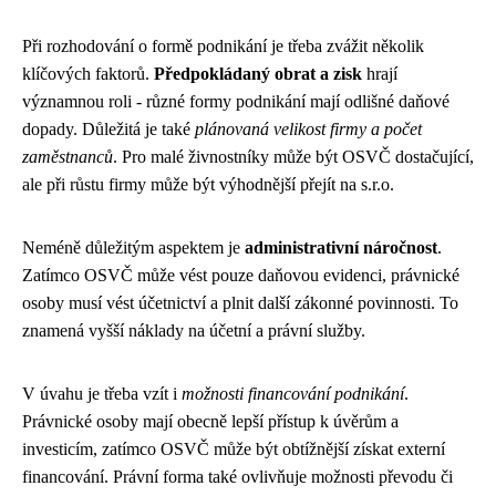
Při rozhodování o formě podnikání je třeba zvážit několik
klíčových faktorů.
Předpokládaný obrat a zisk
hrají
významnou roli - různé formy podnikání mají odlišné daňové
dopady. Důležitá je také
plánovaná velikost firmy a počet
zaměstnanců
. Pro malé živnostníky může být OSVČ dostačující,
ale při růstu firmy může být výhodnější přejít na s.r.o.
Neméně důležitým aspektem je
administrativní náročnost
.
Zatímco OSVČ může vést pouze daňovou evidenci, právnické
osoby musí vést účetnictví a plnit další zákonné povinnosti. To
znamená vyšší náklady na účetní a právní služby.
V úvahu je třeba vzít i
možnosti financování podnikání
.
Právnické osoby mají obecně lepší přístup k úvěrům a
investicím, zatímco OSVČ může být obtížnější získat externí
financování. Právní forma také ovlivňuje možnosti převodu či