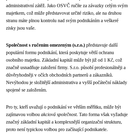
administrativní zátěž. Jako OSVČ ručíte za závazky celým svým
majetkem, což může představovat určité riziko, ale na druhou
stranu máte plnou kontrolu nad svým podnikáním a veškeré
zisky jsou vaše.
Společnost s ručením omezeným (s.r.o.)
představuje další
populární formu podnikání, která poskytuje větší ochranu
osobního majetku. Základní kapitál může být již od 1 Kč, což
značně usnadňuje založení firmy. S.r.o. působí profesionálněji a
důvěryhodněji v očích obchodních partnerů a zákazníků.
Nevýhodou je složitější administrativa a vyšší počáteční náklady
spojené se založením.
Pro ty, kteří uvažují o podnikání ve větším měřítku, může být
zajímavou volbou
akciová společnost
. Tato forma však vyžaduje
značný základní kapitál a komplexnější organizační strukturu,
proto není typickou volbou pro začínající podnikatele.