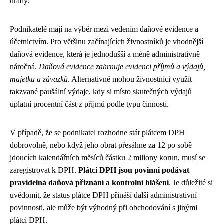
úřady.
Podnikatelé mají na výběr mezi vedením daňové evidence a
účetnictvím. Pro většinu začínajících živnostníků je vhodnější
daňová evidence, která je jednodušší a méně administrativně
náročná.
Daňová evidence zahrnuje evidenci příjmů a výdajů,
majetku a závazků
. Alternativně mohou živnostníci využít
takzvané paušální výdaje, kdy si místo skutečných výdajů
uplatní procentní část z příjmů podle typu činnosti.
V případě, že se podnikatel rozhodne stát plátcem DPH
dobrovolně, nebo když jeho obrat přesáhne za 12 po sobě
jdoucích kalendářních měsíců částku 2 miliony korun, musí se
zaregistrovat k DPH.
Plátci DPH jsou povinni podávat
pravidelná daňová přiznání a kontrolní hlášení
. Je důležité si
uvědomit, že status plátce DPH přináší další administrativní
povinnosti, ale může být výhodný při obchodování s jinými
plátci DPH.