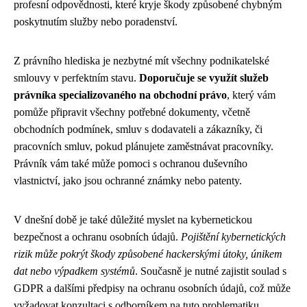
profesní odpovědnosti, které kryje škody způsobené chybným
poskytnutím služby nebo poradenství.
Z právního hlediska je nezbytné mít všechny podnikatelské
smlouvy v perfektním stavu.
Doporučuje se využít služeb
právníka specializovaného na obchodní právo
, který vám
pomůže připravit všechny potřebné dokumenty, včetně
obchodních podmínek, smluv s dodavateli a zákazníky, či
pracovních smluv, pokud plánujete zaměstnávat pracovníky.
Právník vám také může pomoci s ochranou duševního
vlastnictví, jako jsou ochranné známky nebo patenty.
V dnešní době je také důležité myslet na kybernetickou
bezpečnost a ochranu osobních údajů.
Pojištění kybernetických
rizik může pokrýt škody způsobené hackerskými útoky, únikem
dat nebo výpadkem systémů
. Současně je nutné zajistit soulad s
GDPR a dalšími předpisy na ochranu osobních údajů, což může
vyžadovat konzultaci s odborníkem na tuto problematiku.