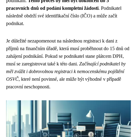
podnikání.
Tento proces by měl být dokončen do 5
pracovních dnů od podání kompletní žádosti
. Podnikatel
následně obdrží své identifikační číslo (IČO) a může začít
podnikat.
Je důležité nezapomenout na následnou registraci k dani z
příjmů na finančním úřadě, která musí proběhnout do 15 dnů od
zahájení podnikání. Pokud se podnikatel stane plátcem DPH,
musí se zaregistrovat také k této dani.
Začínající podnikatel by
měl zvážit i dobrovolnou registraci k nemocenskému pojištění
OSVČ
, které není povinné, ale může být výhodné v případě
pracovní neschopnosti.