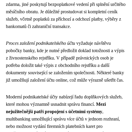
zdarma, jiné poskytují bezpoplatkové vedení při splnění určitého
měsíčního obratu. Je důležité prostudovat si kompletní ceník
služeb, včetně poplatků za příchozí a odchozí platby, výběry z
bankomatů či zahraniční transakce.
Proces založení podnikatelského účtu
vyžaduje návštěvu
pobočky banky, kde je nutné předložit doklad totožnosti a výpis
z živnostenského rejstříku. V případě právnických osob je
potřeba doložit také výpis z obchodního rejstříku a další
dokumenty související se založením společnosti. Některé banky
již umožňují založení účtu online, což může výrazně ušetřit čas.
Moderní podnikatelské účty nabízejí řadu doplňkových služeb,
které mohou významně usnadnit správu financí.
Mezi
nejužitečnější patří propojení s účetními systémy
,
multibanking umožňující správu více účtů v jednom rozhraní,
nebo možnost vydání firemních platebních karet pro