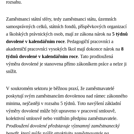
rozsahu.
Zaměstnanci státní sféry, tedy zaměstnanci státu, územních
samosprávných celků, státních fondů, příspěvkových organizací
a školských právnických osob, mají ze zákona nárok na
5 týdnů
dovolené v kalendářním roce
. Pedagogičtí pracovníci a
akademičtí pracovníci vysokých škol mají dokonce nárok na
8
týdnů dovolené v kalendářním roce
. Tato prodloužená
výměra dovolené je stanovena přímo zákoníkem práce a nelze ji
snížit.
V soukromém sektoru je běžnou praxí, že zaměstnavatelé
poskytují svým zaměstnancům dovolenou nad rámec zákonného
minima, nejčastěji v rozsahu 5 týdnů. Toto navýšení základní
výměry dovolené může být upraveno v pracovní smlouvě,
kolektivní smlouvě nebo vnitřním předpisu zaměstnavatele.
Prodloužení dovolené představuje významný zaměstnanecký
benefit, který může zvýšit atraktivitu zaměstnavatele na