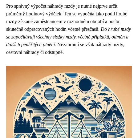
Pro správný výpočet náhrady mzdy je nutné nejprve určit
průměrný hodinový výdělek. Ten se vypočítá jako podíl hrubé
mzdy získané zaměstnancem v rozhodném období a počtu
skutečně odpracovaných hodin včetně přesčasů.
Do hrubé mzdy
se započítávají všechny složky mzdy, včetně příplatků, odměn a
dalších peněžitých plnění
. Nezahrnují se však náhrady mzdy,
cestovní náhrady či odstupné.