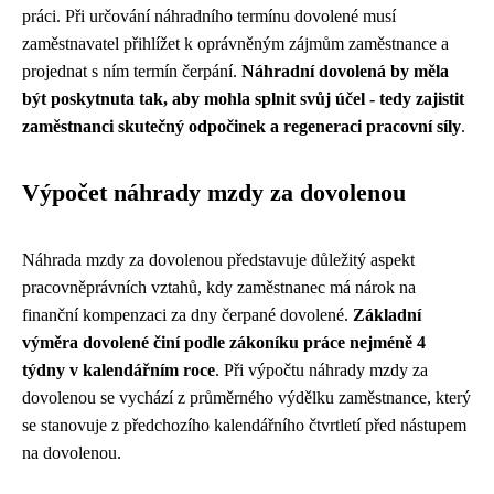
práci. Při určování náhradního termínu dovolené musí
zaměstnavatel přihlížet k oprávněným zájmům zaměstnance a
projednat s ním termín čerpání.
Náhradní dovolená by měla
být poskytnuta tak, aby mohla splnit svůj účel - tedy zajistit
zaměstnanci skutečný odpočinek a regeneraci pracovní síly
.
Výpočet náhrady mzdy za dovolenou
Náhrada mzdy za dovolenou představuje důležitý aspekt
pracovněprávních vztahů, kdy zaměstnanec má nárok na
finanční kompenzaci za dny čerpané dovolené.
Základní
výměra dovolené činí podle zákoníku práce nejméně 4
týdny v kalendářním roce
. Při výpočtu náhrady mzdy za
dovolenou se vychází z průměrného výdělku zaměstnance, který
se stanovuje z předchozího kalendářního čtvrtletí před nástupem
na dovolenou.