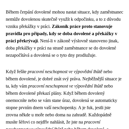
Během čerpání dovolené mohou nastat situace, kdy zaměstnanec
nemůže dovolenou skutečně využít k odpočinku, a to z důvodu
vzniku překážky v práci.
Zákoník práce proto stanovuje
pravidla pro případy, kdy se doba dovolené a překážky v
práci překrývají
. Není-li v zákoně výslovně stanoveno jinak,
doba překážky v práci na straně zaměstnance se do dovolené
nezapočítává a dovolená se o tyto dny prodlužuje.
Když řešíte
pracovní neschopnost ve výpovědní lhůtě
nebo
během dovolené, je dobré znát svý práva. Nejběžnější situace je
ta, kdy vám
pracovní neschopnost ve výpovědní lhůtě
nebo
během dovolené překazí plány. Když během dovolený
onemocníte nebo se vám stane úraz, dovolená se automaticky
stopne prvním dnem vaší neschopenky. A je fuk, jestli jste
zrovna někde u moře nebo doma na zahradě. Každopádně
musíte šéfovi co nejdřív nahlásit, že jste na
pracovní