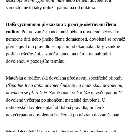
neschopnost ve výpovědní lhůtě
nebo během dovolené, a
samozřejmě to taky doložit papírama od doktora.
Další významnou překážkou v práci je ošetřování člena
rodiny
. Pokud zaměstnanec musí během dovolené pečovat o
nemocné dítě nebo jiného člena domácnosti, dovolená se rovněž
přerušuje. Toto pravidlo se uplatní od okamžiku, kdy vznikne
potřeba ošetřování, a zaměstnanec má nárok na náhradní
dovolenou v pozdějším termínu.
Mateřská a rodičovská dovolená představují specifické případy.
Připadne-li na dobu dovolené nástup na mateřskou dovolenou,
dovolená se přerušuje
. Zaměstnankyně může nevyčerpanou část
dovolené vyčerpat po skončení mateřské dovolené. U
rodičovské dovolené platí obdobná pravidla, přičemž
nevyčerpanou dovolenou lze čerpat po návratu do zaměstnání.
Mezi další překážky v práci, které přerušují dovolenou, patří