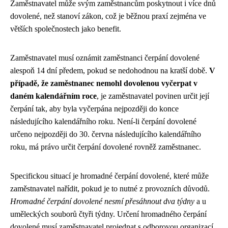
Zaměstnavatel může svým zaměstnancům poskytnout i více dnů
dovolené, než stanoví zákon, což je běžnou praxí zejména ve
větších společnostech jako benefit.
Zaměstnavatel musí oznámit zaměstnanci čerpání dovolené
alespoň 14 dní předem, pokud se nedohodnou na kratší době.
V
případě, že zaměstnanec nemohl dovolenou vyčerpat v
daném kalendářním roce
, je zaměstnavatel povinen určit její
čerpání tak, aby byla vyčerpána nejpozději do konce
následujícího kalendářního roku. Není-li čerpání dovolené
určeno nejpozději do 30. června následujícího kalendářního
roku, má právo určit čerpání dovolené rovněž zaměstnanec.
Specifickou situací je hromadné čerpání dovolené, které může
zaměstnavatel nařídit, pokud je to nutné z provozních důvodů.
Hromadné čerpání dovolené nesmí přesáhnout dva týdny
a u
uměleckých souborů čtyři týdny. Určení hromadného čerpání
dovolené musí zaměstnavatel projednat s odborovou organizací,