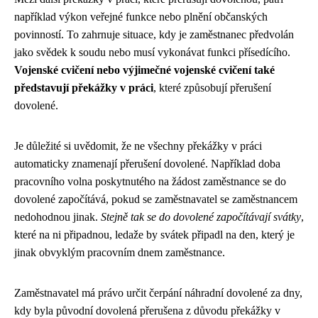
například výkon veřejné funkce nebo plnění občanských
povinností. To zahrnuje situace, kdy je zaměstnanec předvolán
jako svědek k soudu nebo musí vykonávat funkci přísedícího.
Vojenské cvičení nebo výjimečné vojenské cvičení také
představují překážky v práci
, které způsobují přerušení
dovolené.
Je důležité si uvědomit, že ne všechny překážky v práci
automaticky znamenají přerušení dovolené. Například doba
pracovního volna poskytnutého na žádost zaměstnance se do
dovolené započítává, pokud se zaměstnavatel se zaměstnancem
nedohodnou jinak.
Stejně tak se do dovolené započítávají svátky
,
které na ni připadnou, ledaže by svátek připadl na den, který je
jinak obvyklým pracovním dnem zaměstnance.
Zaměstnavatel má právo určit čerpání náhradní dovolené za dny,
kdy byla původní dovolená přerušena z důvodu překážky v