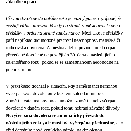
zákoníkem práce.
Převod dovolené do dalšího roku je možný pouze v případě, že
existují vážné provozní důvody na straně zaměstnavatele nebo
překážky v práci na straně zaměstnance
. Mezi takové překážky
patří například dlouhodobá pracovní neschopnost, mateřská či
rodičovská dovolená. Zaměstnavatel je povinen určit čerpání
převedené dovolené nejpozději do 30. června následujícího
kalendářního roku, pokud se se zaměstnancem nedohodne na
jiném termínu.
V praxi často dochází k situacím, kdy zaměstnanci nemohou
vyčerpat svou dovolenou v běžném kalendářním roce.
Zaměstnavatel má povinnost umožnit zaměstnanci vyčerpání
dovolené v daném roce, pokud tomu nebrání závažné důvody.
Nevyčerpaná dovolená se automaticky převádí do
následujícího roku, ale musí být vyčerpána přednostně
, a to
před čerpáním nově vzniklého nároku na dovolenou.