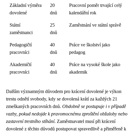
Základní výměra
20
Pracovní poměr trvající celý
dovolené
dnů
kalendářní rok
Státní
25
Zaměstnání ve státní správě
zaměstnanci
dnů
Pedagogičtí
40
Práce ve školství jako
pracovníci
dnů
pedagog
Akademičtí
40
Práce na vysoké škole jako
pracovníci
dnů
akademik
Dalším významným důvodem pro krácení dovolené je výkon
trestu odnětí svobody, kdy se dovolená krátí za každých 21
zmeškaných pracovních dnů.
Obdobně se postupuje i v případě
vazby, pokud nedojde k pravomocnému zproštění obžaloby nebo
zastavení trestního stíhání
. Zaměstnavatel musí při krácení
dovolené z těchto důvodů postupovat spravedlivě a přiměřeně k