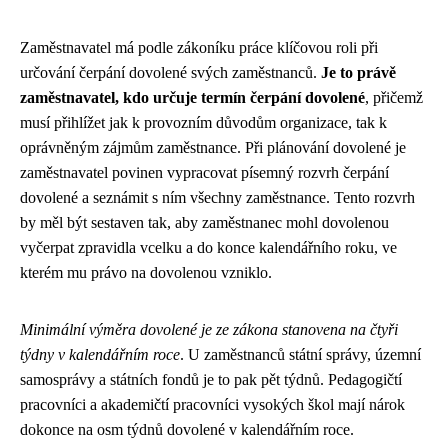
Zaměstnavatel má podle zákoníku práce klíčovou roli při
určování čerpání dovolené svých zaměstnanců.
Je to právě
zaměstnavatel, kdo určuje termín čerpání dovolené
, přičemž
musí přihlížet jak k provozním důvodům organizace, tak k
oprávněným zájmům zaměstnance. Při plánování dovolené je
zaměstnavatel povinen vypracovat písemný rozvrh čerpání
dovolené a seznámit s ním všechny zaměstnance. Tento rozvrh
by měl být sestaven tak, aby zaměstnanec mohl dovolenou
vyčerpat zpravidla vcelku a do konce kalendářního roku, ve
kterém mu právo na dovolenou vzniklo.
Minimální výměra dovolené je ze zákona stanovena na čtyři
týdny v kalendářním roce
. U zaměstnanců státní správy, územní
samosprávy a státních fondů je to pak pět týdnů. Pedagogičtí
pracovníci a akademičtí pracovníci vysokých škol mají nárok
dokonce na osm týdnů dovolené v kalendářním roce.