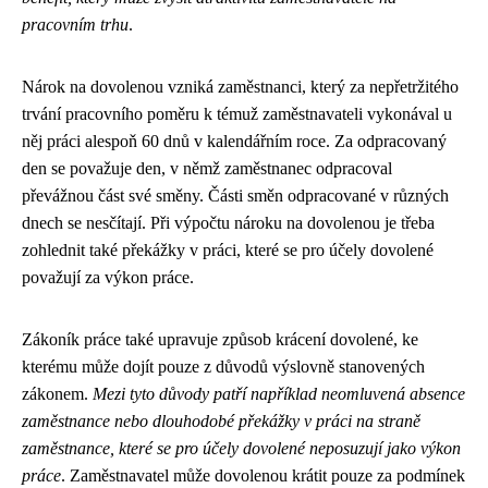
pracovním trhu
.
Nárok na dovolenou vzniká zaměstnanci, který za nepřetržitého
trvání pracovního poměru k témuž zaměstnavateli vykonával u
něj práci alespoň 60 dnů v kalendářním roce. Za odpracovaný
den se považuje den, v němž zaměstnanec odpracoval
převážnou část své směny. Části směn odpracované v různých
dnech se nesčítají. Při výpočtu nároku na dovolenou je třeba
zohlednit také překážky v práci, které se pro účely dovolené
považují za výkon práce.
Zákoník práce také upravuje způsob krácení dovolené, ke
kterému může dojít pouze z důvodů výslovně stanovených
zákonem.
Mezi tyto důvody patří například neomluvená absence
zaměstnance nebo dlouhodobé překážky v práci na straně
zaměstnance, které se pro účely dovolené neposuzují jako výkon
práce
. Zaměstnavatel může dovolenou krátit pouze za podmínek