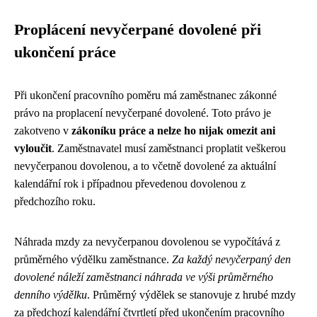
Proplácení nevyčerpané dovolené při
ukončení práce
Při ukončení pracovního poměru má zaměstnanec zákonné
právo na proplacení nevyčerpané dovolené. Toto právo je
zakotveno v
zákoníku práce a nelze ho nijak omezit ani
vyloučit
. Zaměstnavatel musí zaměstnanci proplatit veškerou
nevyčerpanou dovolenou, a to včetně dovolené za aktuální
kalendářní rok i případnou převedenou dovolenou z
předchozího roku.
Náhrada mzdy za nevyčerpanou dovolenou se vypočítává z
průměrného výdělku zaměstnance.
Za každý nevyčerpaný den
dovolené náleží zaměstnanci náhrada ve výši průměrného
denního výdělku
. Průměrný výdělek se stanovuje z hrubé mzdy
za předchozí kalendářní čtvrtletí před ukončením pracovního