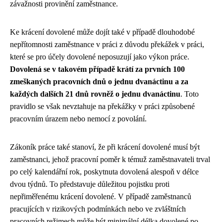
závažnosti provinění zaměstnance.
Ke krácení dovolené může dojít také v případě dlouhodobé
nepřítomnosti zaměstnance v práci z důvodu překážek v práci,
které se pro účely dovolené neposuzují jako výkon práce.
Dovolená se v takovém případě krátí za prvních 100
zmeškaných pracovních dnů o jednu dvanáctinu a za
každých dalších 21 dnů rovněž o jednu dvanáctinu
. Toto
pravidlo se však nevztahuje na překážky v práci způsobené
pracovním úrazem nebo nemocí z povolání.
Zákoník práce také stanoví, že při krácení dovolené musí být
zaměstnanci, jehož pracovní poměr k témuž zaměstnavateli trval
po celý kalendářní rok, poskytnuta dovolená alespoň v délce
dvou týdnů. To představuje důležitou pojistku proti
nepřiměřenému krácení dovolené. V případě zaměstnanců
pracujících v rizikových podmínkách nebo ve zvláštních
pracovních režimech může být minimální délka dovolené po