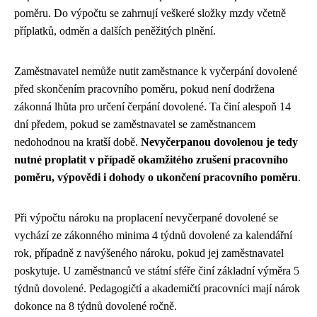
poměru. Do výpočtu se zahrnují veškeré složky mzdy včetně
příplatků, odměn a dalších peněžitých plnění.
Zaměstnavatel nemůže nutit zaměstnance k vyčerpání dovolené
před skončením pracovního poměru, pokud není dodržena
zákonná lhůta pro určení čerpání dovolené. Ta činí alespoň 14
dní předem, pokud se zaměstnavatel se zaměstnancem
nedohodnou na kratší době.
Nevyčerpanou dovolenou je tedy
nutné proplatit v případě okamžitého zrušení pracovního
poměru, výpovědi i dohody o ukončení pracovního poměru
.
Při výpočtu nároku na proplacení nevyčerpané dovolené se
vychází ze zákonného minima 4 týdnů dovolené za kalendářní
rok, případně z navýšeného nároku, pokud jej zaměstnavatel
poskytuje. U zaměstnanců ve státní sféře činí základní výměra 5
týdnů dovolené. Pedagogičtí a akademičtí pracovníci mají nárok
dokonce na 8 týdnů dovolené ročně.