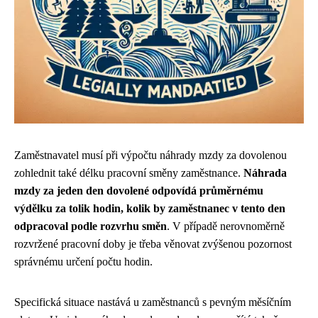
Zaměstnavatel musí při výpočtu náhrady mzdy za dovolenou
zohlednit také délku pracovní směny zaměstnance.
Náhrada
mzdy za jeden den dovolené odpovídá průměrnému
výdělku za tolik hodin, kolik by zaměstnanec v tento den
odpracoval podle rozvrhu směn
. V případě nerovnoměrně
rozvržené pracovní doby je třeba věnovat zvýšenou pozornost
správnému určení počtu hodin.
Specifická situace nastává u zaměstnanců s pevným měsíčním