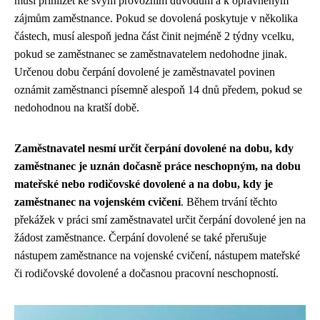
musí přihlížet ke svým provozním důvodům a k oprávněným
zájmům zaměstnance. Pokud se dovolená poskytuje v několika
částech, musí alespoň jedna část činit nejméně 2 týdny vcelku,
pokud se zaměstnanec se zaměstnavatelem nedohodne jinak.
Určenou dobu čerpání dovolené je zaměstnavatel povinen
oznámit zaměstnanci písemně alespoň 14 dnů předem, pokud se
nedohodnou na kratší době.
Zaměstnavatel nesmí určit čerpání dovolené na dobu, kdy
zaměstnanec je uznán dočasně práce neschopným, na dobu
mateřské nebo rodičovské dovolené a na dobu, kdy je
zaměstnanec na vojenském cvičení
. Během trvání těchto
překážek v práci smí zaměstnavatel určit čerpání dovolené jen na
žádost zaměstnance. Čerpání dovolené se také přerušuje
nástupem zaměstnance na vojenské cvičení, nástupem mateřské
či rodičovské dovolené a dočasnou pracovní neschopností.