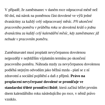
V případě, že zaměstnanec v daném roce odpracoval méně než
60 dní, má nárok na poměrnou část dovolené ve výši jedné
dvanáctiny za každý celý odpracovaný měsíc.
Při ukončení
pracovního poměru v průběhu roku se dovolená krátí o jednu
dvanáctinu za každý celý kalendářní měsíc, kdy zaměstnanec již
nebude v pracovním poměru
.
Zaměstnavatel musí proplatit nevyčerpanou dovolenou
nejpozději v nejbližším výplatním termínu po skončení
pracovního poměru. Náhrada mzdy za nevyčerpanou dovolenou
podléhá stejným odvodům jako běžná mzda - platí se z ní
zdravotní a sociální pojištění a daň z příjmů.
Právo na
proplacení nevyčerpané dovolené se promlčuje ve
standardní tříleté promlčecí lhůtě
, která začíná běžet prvním
dnem kalendářního roku následujícího po roce, v němž právo
vzniklo.