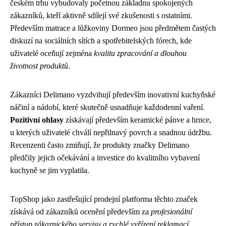
českém trhu vybudovaly početnou základnu spokojených
zákazníků, kteří aktivně sdílejí své zkušenosti s ostatními.
Především matrace a lůžkoviny Dormeo jsou předmětem častých
diskuzí na sociálních sítích a spotřebitelských fórech, kde
uživatelé oceňují zejména
kvalitu zpracování a dlouhou
životnost produktů
.
Zákazníci Delimano vyzdvihují především inovativní kuchyňské
náčiní a nádobí, které skutečně usnadňuje každodenní vaření.
Pozitivní ohlasy
získávají především keramické pánve a hrnce,
u kterých uživatelé chválí nepřilnavý povrch a snadnou údržbu.
Recenzenti často zmiňují, že produkty značky Delimano
předčily jejich očekávání a investice do kvalitního vybavení
kuchyně se jim vyplatila.
TopShop jako zastřešující prodejní platforma těchto značek
získává od zákazníků ocenění především za
profesionální
přístup zákaznického servisu a rychlé vyřízení reklamací
.