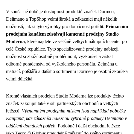
V současné době je dostupnost produktů značek Dormeo,
Delimano a TopShop velmi široká a zákazníci mají několik
možností, jak si tyto výrobky pro domácnost pořídit.
Primárním
prodejním kanálem zůstávají kamenné prodejny Studio
Moderna
, které najdete ve většině velkých nákupních center po
celé České republice. Tyto specializované prodejny nabízejí
možnost si zboží osobně prohlédnout, vyzkoušet a získat
odborné poradenství od vyškoleného personálu. Zejména u
matrací, polštářů a dalšího sortimentu Dormeo je osobní zkouška
velmi důležitá.
Kromě vlastních prodejen Studio Moderna lze produkty těchto
značek zakoupit také v síti partnerských obchodů a velkých
řetězců.
Významným prodejním místem jsou například pobočky
Kaufland, kde zákazníci naleznou vybrané produkty Delimano v
oddělení domácích potřeb
. Podobně i další obchodní řetězce
jako Tesco či Globus pravidelně zařazují do svého sortimentu