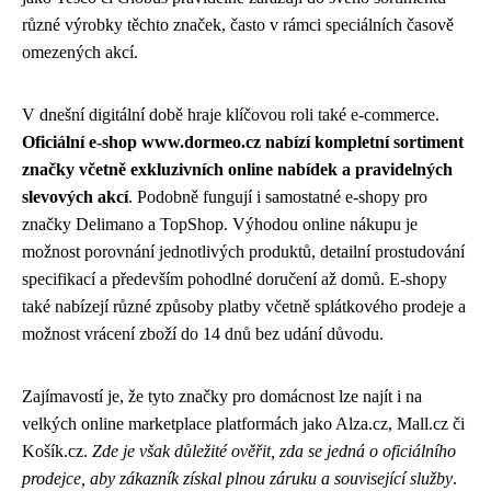
různé výrobky těchto značek, často v rámci speciálních časově
omezených akcí.
V dnešní digitální době hraje klíčovou roli také e-commerce.
Oficiální e-shop www.dormeo.cz nabízí kompletní sortiment
značky včetně exkluzivních online nabídek a pravidelných
slevových akcí
. Podobně fungují i samostatné e-shopy pro
značky Delimano a TopShop. Výhodou online nákupu je
možnost porovnání jednotlivých produktů, detailní prostudování
specifikací a především pohodlné doručení až domů. E-shopy
také nabízejí různé způsoby platby včetně splátkového prodeje a
možnost vrácení zboží do 14 dnů bez udání důvodu.
Zajímavostí je, že tyto značky pro domácnost lze najít i na
velkých online marketplace platformách jako Alza.cz, Mall.cz či
Košík.cz.
Zde je však důležité ověřit, zda se jedná o oficiálního
prodejce, aby zákazník získal plnou záruku a související služby
.