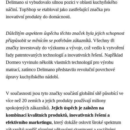
Delimano si vybudovalo silnou pozici v oblasti kuchyňského
náčiní. TopShop se etabloval jako zastřešující značka pro
inovativní produkty do domácnosti.
Důležitým aspektem úspěchu těchto značek byla jejich schopnost
přizpůsobit se měnícím se potřebám zákazníků
. Všechny tři
značky investovaly do výzkumu a vývoje, což vedlo k vytvoření
řady patentovaných technologií a inovativních řešení. Například
Dormeo vyvinulo několik vlastních technologií pro výrobu
matrací, zatímco Delimano představilo revoluční povrchové
úpravy kuchyňského nádobí.
V současnosti jsou tyto značky součástí globální sítě působící ve
více než 20 zemích a jejich produkty používají miliony
spokojených zákazníků.
Jejich úspěch je založen na
kombinaci kvalitních produktů, inovativních řešení a
efektivního marketingu
, který dokáže oslovit široké spektrum
zákazníků napříč různými věkovými skupinami a sociálními