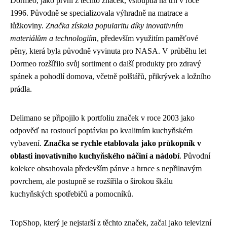
Dormeo, jako první z těchto značek, vstoupila na trh v roce
1996. Původně se specializovala výhradně na matrace a
lůžkoviny.
Značka získala popularitu díky inovativním
materiálům a technologiím
, především využitím paměťové
pěny, která byla původně vyvinuta pro NASA. V průběhu let
Dormeo rozšířilo svůj sortiment o další produkty pro zdravý
spánek a pohodlí domova, včetně polštářů, přikrývek a ložního
prádla.
Delimano se připojilo k portfoliu značek v roce 2003 jako
odpověď na rostoucí poptávku po kvalitním kuchyňském
vybavení.
Značka se rychle etablovala jako průkopník v
oblasti inovativního kuchyňského náčiní a nádobí
. Původní
kolekce obsahovala především pánve a hrnce s nepřilnavým
povrchem, ale postupně se rozšířila o širokou škálu
kuchyňských spotřebičů a pomocníků.
TopShop, který je nejstarší z těchto značek, začal jako televizní