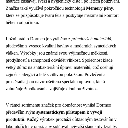
matrace zůstávají svěží a hygienicky čisté i po letech používání.
Značka také využívá pokročilou technologii
Memory pěny
,
která se přizpůsobuje tvaru těla a poskytuje maximální komfort
během odpočinku.
Ložní prádlo Dormeo je vyráběno z
prémiových materiálů
,
především z vysoce kvalitní bavlny a moderních syntetických
vláken. Výrobky jsou známé svou výjimečnou měkkostí,
prodyšností a schopností odvádět vlhkost. Společnost klade
velký důraz na antibakteriální úpravu materiálů, což oceňují
zejména alergici a lidé s citlivou pokožkou. Povlečení a
prostěradla jsou navíc ošetřena speciální úpravou, která
zabraňuje žmolkování a zajišťuje dlouhou životnost.
V rámci sortimentu značek pro domácnost vyniká Dormeo
především svým
systematickým přístupem k vývoji
produktů
. Každý výrobek prochází důkladným testováním v
laboratořích i v praxi, aby splňoval nejvyšší standardy kvality.