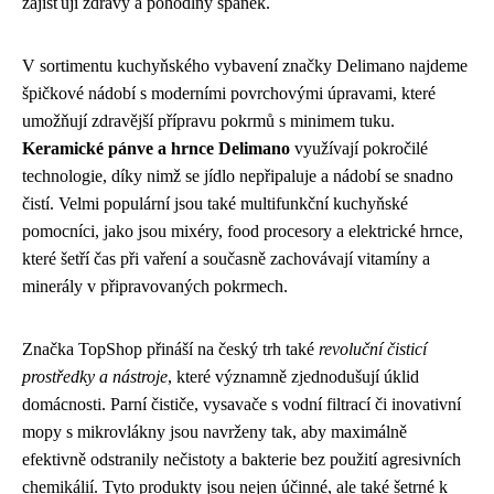
zajišťují zdravý a pohodlný spánek.
V sortimentu kuchyňského vybavení značky Delimano najdeme
špičkové nádobí s moderními povrchovými úpravami, které
umožňují zdravější přípravu pokrmů s minimem tuku.
Keramické pánve a hrnce Delimano
využívají pokročilé
technologie, díky nimž se jídlo nepřipaluje a nádobí se snadno
čistí. Velmi populární jsou také multifunkční kuchyňské
pomocníci, jako jsou mixéry, food procesory a elektrické hrnce,
které šetří čas při vaření a současně zachovávají vitamíny a
minerály v připravovaných pokrmech.
Značka TopShop přináší na český trh také
revoluční čisticí
prostředky a nástroje
, které významně zjednodušují úklid
domácnosti. Parní čističe, vysavače s vodní filtrací či inovativní
mopy s mikrovlákny jsou navrženy tak, aby maximálně
efektivně odstranily nečistoty a bakterie bez použití agresivních
chemikálií. Tyto produkty jsou nejen účinné, ale také šetrné k