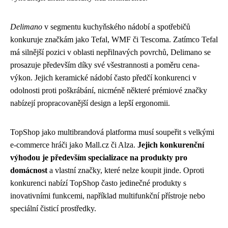
Delimano
v segmentu kuchyňského nádobí a spotřebičů
konkuruje značkám jako Tefal, WMF či Tescoma. Zatímco Tefal
má silnější pozici v oblasti nepřilnavých povrchů, Delimano se
prosazuje především díky své všestrannosti a poměru cena-
výkon. Jejich keramické nádobí často předčí konkurenci v
odolnosti proti poškrábání, nicméně některé prémiové značky
nabízejí propracovanější design a lepší ergonomii.
TopShop jako multibrandová platforma musí soupeřit s velkými
e-commerce hráči jako Mall.cz či Alza.
Jejich konkurenční
výhodou je především specializace na produkty pro
domácnost
a vlastní značky, které nelze koupit jinde. Oproti
konkurenci nabízí TopShop často jedinečné produkty s
inovativními funkcemi, například multifunkční přístroje nebo
speciální čisticí prostředky.