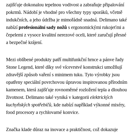
zajišťuje dokonalou tepelnou vodivost a zabraňuje připalování
pokrmů. Nádobí je vhodné pro všechny typy sporáků, včetně
indukčních, a jeho údržba je mimořádně snadná. Delimano také
nabízí
profesionální sady nožů
s ergonomickými rukojeťmi a
čepelemi z vysoce kvalitní nerezové oceli, které zaručují přesné
a bezpečné krájení.
Mezi oblíbené produkty patří multifunkční hrnce a pánve řady
Stone Legend, které díky své vícevrstvé konstrukci umožňují
zdravější způsob vaření s minimem tuku. Tyto výrobky jsou
opatřeny speciální povrchovou úpravou inspirovanou přírodním
kamenem, která zajišťuje rovnoměrné rozložení tepla a dlouhou
životnost. Delimano také vyniká v kategorii
elektrických
kuchyňských spotřebičů
, kde nabízí například výkonné mixéry,
food procesory a rychlovarné konvice.
Značka klade důraz na inovace a praktičnost, což dokazuje