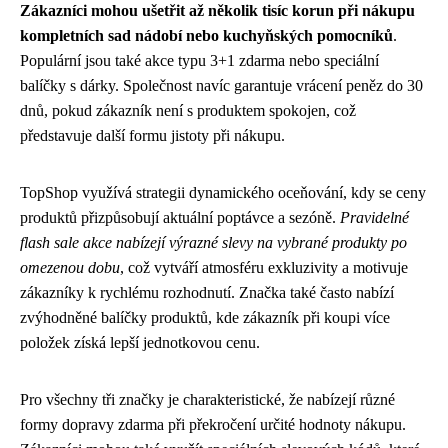
Zákazníci mohou ušetřit až několik tisíc korun při nákupu
kompletních sad nádobí nebo kuchyňských pomocníků
.
Populární jsou také akce typu 3+1 zdarma nebo speciální
balíčky s dárky. Společnost navíc garantuje vrácení peněz do 30
dnů, pokud zákazník není s produktem spokojen, což
představuje další formu jistoty při nákupu.
TopShop využívá strategii dynamického oceňování, kdy se ceny
produktů přizpůsobují aktuální poptávce a sezóně.
Pravidelné
flash sale akce nabízejí výrazné slevy na vybrané produkty po
omezenou dobu
, což vytváří atmosféru exkluzivity a motivuje
zákazníky k rychlému rozhodnutí. Značka také často nabízí
zvýhodněné balíčky produktů, kde zákazník při koupi více
položek získá lepší jednotkovou cenu.
Pro všechny tři značky je charakteristické, že nabízejí různé
formy dopravy zdarma při překročení určité hodnoty nákupu.