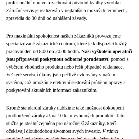
profesionální opravu a zachování původní kvality výrobku.
Záruční servis je realizován v nejkratších možných termínech,
zpravidla do 30 dnů od nahlášení závady.
Pro maximální spokojenost našich zákazníků provozujeme
specializované zákaznické centrum, které je k dispozici každý
pracovní den od 8:00 do 20:00 hodin.
Naši vyškolení operátoři
jsou připraveni poskytnout odborné poradenství
, pomoci s
výběrem vhodného produktu nebo řešit případné reklamace.
Veškeré servisní úkony jsou pečlivě evidovány v našem
systému, což umožňuje efektivní sledování průběhu opravy a
poskytování aktuálních informací zákazníkům.
Kromě standardní záruky nabízíme také možnost dokoupení
prodloužené záruky až na 10 let u vybraných produktů. Tato
služba je ideální zejména pro náročnější zákazníky, kteří
očekávají dlouhodobou životnost svých investic.
V rámci
prodloužené záruky poskytujeme stejný rozsah služeb jako u