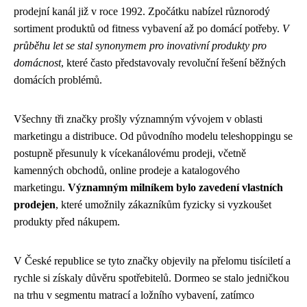
prodejní kanál již v roce 1992. Zpočátku nabízel různorodý
sortiment produktů od fitness vybavení až po domácí potřeby.
V
průběhu let se stal synonymem pro inovativní produkty pro
domácnost
, které často představovaly revoluční řešení běžných
domácích problémů.
Všechny tři značky prošly významným vývojem v oblasti
marketingu a distribuce. Od původního modelu teleshoppingu se
postupně přesunuly k vícekanálovému prodeji, včetně
kamenných obchodů, online prodeje a katalogového
marketingu.
Významným milníkem bylo zavedení vlastních
prodejen
, které umožnily zákazníkům fyzicky si vyzkoušet
produkty před nákupem.
V České republice se tyto značky objevily na přelomu tisíciletí a
rychle si získaly důvěru spotřebitelů. Dormeo se stalo jedničkou
na trhu v segmentu matrací a ložního vybavení, zatímco