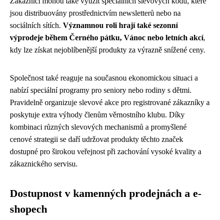
Zákazníci mohou také využít speciálních slevových kódů, které
jsou distribuovány prostřednictvím newsletterů nebo na
sociálních sítích.
Významnou roli hrají také sezonní
výprodeje během Černého pátku, Vánoc nebo letních akcí
,
kdy lze získat nejoblíbenější produkty za výrazně snížené ceny.
Společnost také reaguje na současnou ekonomickou situaci a
nabízí speciální programy pro seniory nebo rodiny s dětmi.
Pravidelně organizuje slevové akce pro registrované zákazníky a
poskytuje extra výhody členům věrnostního klubu. Díky
kombinaci různých slevových mechanismů a promyšlené
cenové strategii se daří udržovat produkty těchto značek
dostupné pro širokou veřejnost při zachování vysoké kvality a
zákaznického servisu.
Dostupnost v kamenných prodejnách a e-
shopech