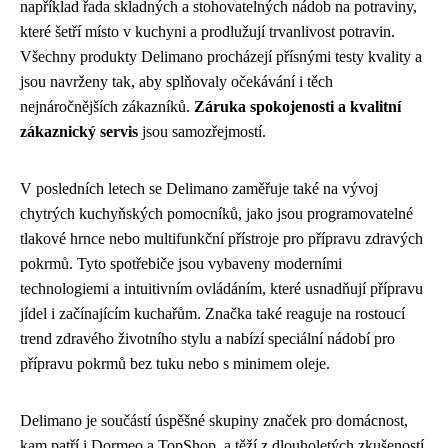
například řada skladných a stohovatelných nádob na potraviny,
které šetří místo v kuchyni a prodlužují trvanlivost potravin.
Všechny produkty Delimano procházejí přísnými testy kvality a
jsou navrženy tak, aby splňovaly očekávání i těch
nejnáročnějších zákazníků.
Záruka spokojenosti a kvalitní
zákaznický servis
jsou samozřejmostí.
V posledních letech se Delimano zaměřuje také na vývoj
chytrých kuchyňských pomocníků, jako jsou programovatelné
tlakové hrnce nebo multifunkční přístroje pro přípravu zdravých
pokrmů. Tyto spotřebiče jsou vybaveny moderními
technologiemi a intuitivním ovládáním, které usnadňují přípravu
jídel i začínajícím kuchařům. Značka také reaguje na rostoucí
trend zdravého životního stylu a nabízí speciální nádobí pro
přípravu pokrmů bez tuku nebo s minimem oleje.
Delimano je součástí úspěšné skupiny značek pro domácnost,
kam patří i Dormeo a TopShop, a těží z dlouholetých zkušeností