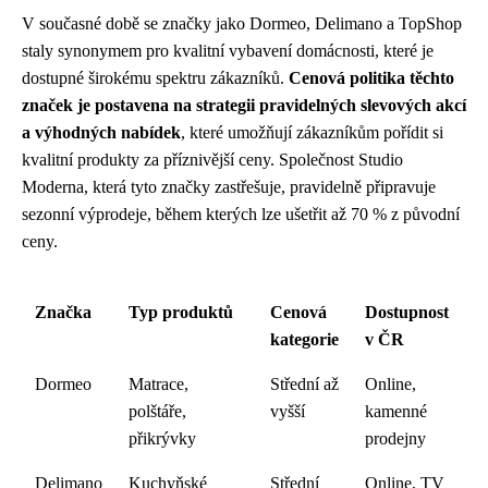
V současné době se značky jako Dormeo, Delimano a TopShop
staly synonymem pro kvalitní vybavení domácnosti, které je
dostupné širokému spektru zákazníků.
Cenová politika těchto
značek je postavena na strategii pravidelných slevových akcí
a výhodných nabídek
, které umožňují zákazníkům pořídit si
kvalitní produkty za příznivější ceny. Společnost Studio
Moderna, která tyto značky zastřešuje, pravidelně připravuje
sezonní výprodeje, během kterých lze ušetřit až 70 % z původní
ceny.
Značka
Typ produktů
Cenová
Dostupnost
kategorie
v ČR
Dormeo
Matrace,
Střední až
Online,
polštáře,
vyšší
kamenné
přikrývky
prodejny
Delimano
Kuchyňské
Střední
Online, TV