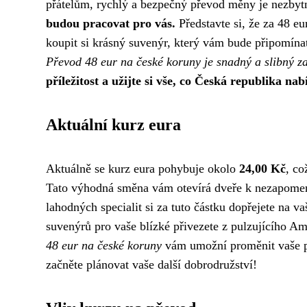
přátelům, rychlý a bezpečný převod měny je nezby
budou pracovat pro vás.
Představte si, že za 48 eu
koupit si krásný suvenýr, který vám bude připomínat
Převod 48 eur na české koruny je snadný a slibný z
příležitost a užijte si vše, co Česká republika nabí
Aktuální kurz eura
Aktuálně se kurz eura pohybuje okolo
24,00 Kč
, c
Tato výhodná směna vám otevírá dveře k nezapomen
lahodných specialit si za tuto částku dopřejete na
suvenýrů pro vaše blízké přivezete z pulzujícího 
48 eur na české koruny
vám umožní proměnit vaše plá
začněte plánovat vaše další dobrodružství!