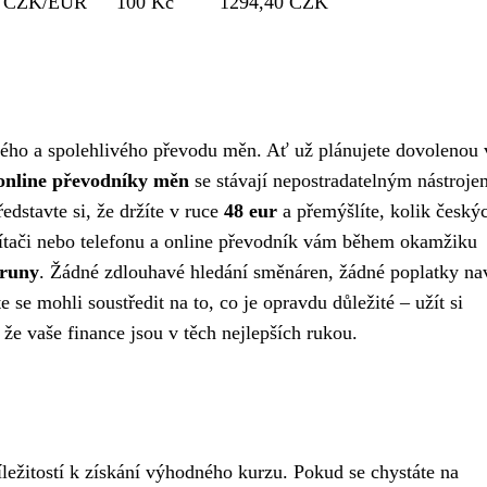
0 CZK/EUR
100 Kč
1294,40 CZK
hlého a spolehlivého převodu měn. Ať už plánujete dovolenou 
online převodníky měn
se stávají nepostradatelným nástroje
edstavte si, že držíte v ruce
48 eur
a přemýšlíte, kolik český
očítači nebo telefonu a online převodník vám během okamžiku
oruny
. Žádné zdlouhavé hledání směnáren, žádné poplatky na
 se mohli soustředit na to, co je opravdu důležité – užít si
že vaše finance jsou v těch nejlepších rukou.
ležitostí k získání výhodného kurzu. Pokud se chystáte na