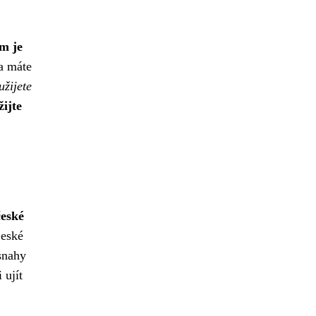
m je
 a máte
užijete
žijte
české
České
 snahy
 ujít