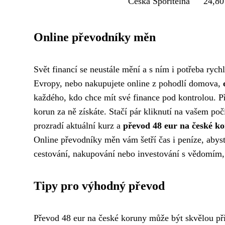
Česká Spořitelna
24,8
Online převodníky měn
Svět financí se neustále mění a s ním i potřeba ryc
Evropy, nebo nakupujete online z pohodlí domova,
každého, kdo chce mít své finance pod kontrolou. Př
korun za ně získáte. Stačí pár kliknutí na vašem p
prozradí aktuální kurz a
převod 48 eur na české k
Online převodníky měn vám šetří čas i peníze, abyste
cestování, nakupování nebo investování s vědomím, 
Tipy pro výhodný převod
Převod 48 eur na české koruny může být skvělou pří