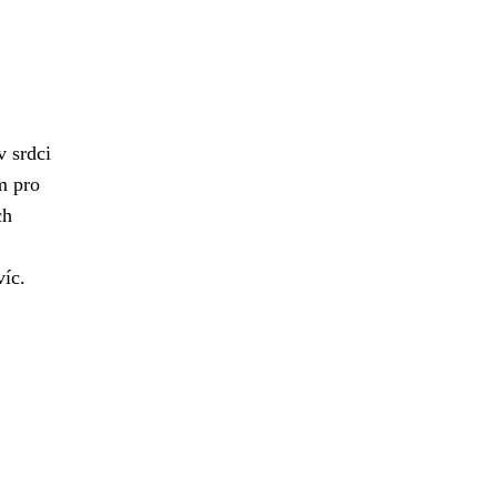
v srdci
m pro
ch
víc.