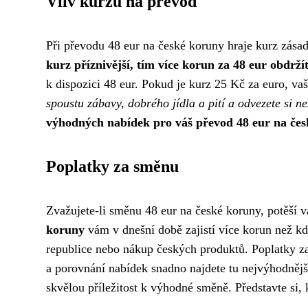
Vliv kurzu na převod
Při převodu 48 eur na české koruny hraje kurz zásadn
kurz příznivější, tím více korun za 48 eur obdrží
k dispozici 48 eur. Pokud je kurz 25 Kč za euro, v
spoustu zábavy, dobrého jídla a pití a odvezete si n
výhodných nabídek pro váš převod 48 eur na čes
Poplatky za směnu
Zvažujete-li směnu 48 eur na české koruny, potěší v
koruny
vám v dnešní době zajistí více korun než kd
republice nebo nákup českých produktů. Poplatky za s
a porovnání nabídek snadno najdete tu nejvýhodnějš
skvělou příležitost k výhodné směně. Představte si, 