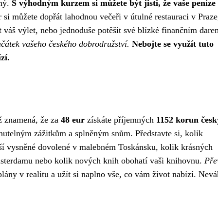
tný.
S výhodným kurzem si můžete být jisti, že vaše peníze
r si můžete dopřát lahodnou večeři v útulné restauraci v Praze
 váš výlet, nebo jednoduše potěšit své blízké finančním dare
ačátek vašeho českého dobrodružství.
Nebojte se využít tuto
zí.
ož znamená, že za
48 eur
získáte příjemných
1152 korun česk
utelným zážitkům a splněným snům. Představte si, kolik
 vaší vysněné dovolené v malebném Toskánsku, kolik krásných
Amsterdamu nebo kolik nových knih obohatí vaši knihovnu.
Pře
ny v realitu a užít si naplno vše, co vám život nabízí. Nevá