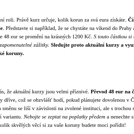
í roli. Právě kurz určuje, kolik korun za svá eura získáte.
Čí
te
. Představte si například, že se chystáte na víkend do Prahy
aše 48 eur se promění na krásných 1200 Kč.
S touto částkou si 
ezapomenutelné zážitky.
Sledujte proto aktuální kurzy a vyu
ké koruny.
ás, že aktuální kurzy jsou velmi příznivé.
Převod 48 eur na 
y dříve, což se obzvlášť hodí, pokud plánujete dovolenou v 
měnu se liší v závislosti na zvolené instituci, ale s trochou
í variantu.
Nebojte se zeptat na poplatky předem
a nenechte si
kolik skvělých věcí si za vaše koruny budete moci pořídit!