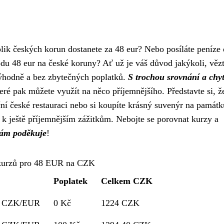
olik českých korun dostanete za 48 eur? Nebo posíláte peníze
du 48 eur na české koruny? Ať už je váš důvod jakýkoli, vězt
výhodně a bez zbytečných poplatků.
S trochou srovnání a chy
eré pak můžete využít na něco příjemnějšího. Představte si, ž
ční české restauraci nebo si koupíte krásný suvenýr na památk
k ještě příjemnějším zážitkům. Nebojte se porovnat kurzy a
vám poděkuje
!
kurzů pro 48 EUR na CZK
Poplatek
Celkem CZK
0 CZK/EUR
0 Kč
1224 CZK