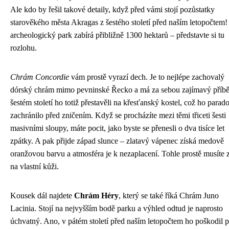
Ale kdo by řešil takové detaily, když před vámi stojí pozůstatky
starověkého města Akragas z šestého století před naším letopočtem!
archeologický park zabírá přibližně 1300 hektarů – představte si tu
rozlohu.
Chrám Concordie
vám prostě vyrazí dech. Je to nejlépe zachovalý
dórský chrám mimo pevninské Řecko a má za sebou zajímavý příb
šestém století ho totiž přestavěli na křesťanský kostel, což ho parad
zachránilo před zničením. Když se procházíte mezi těmi třiceti šesti
masivními sloupy, máte pocit, jako byste se přenesli o dva tisíce let
zpátky. A pak přijde západ slunce – zlatavý vápenec získá medově
oranžovou barvu a atmosféra je k nezaplacení. Tohle prostě musíte z
na vlastní kůži.
Kousek dál najdete
Chrám Héry
, který se také říká Chrám Juno
Lacinia. Stojí na nejvyšším bodě parku a výhled odtud je naprosto
úchvatný. Ano, v pátém století před naším letopočtem ho poškodil p