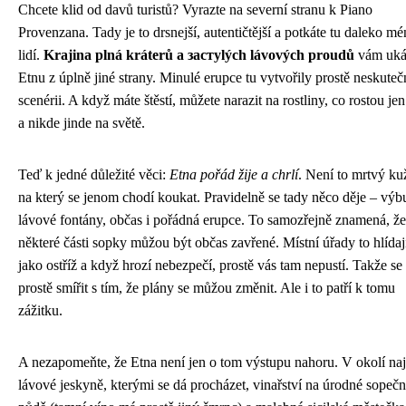
Chcete klid od davů turistů? Vyrazte na severní stranu k Piano
Provenzana. Tady je to drsnejší, autentičtější a potkáte tu daleko mé
lidí.
Krajina plná kráterů a застylých lávových proudů
vám uká
Etnu z úplně jiné strany. Minulé erupce tu vytvořily prostě neskute
scenérii. A když máte štěstí, můžete narazit na rostliny, co rostou jen
a nikde jinde na světě.
Teď k jedné důležité věci:
Etna pořád žije a chrlí
. Není to mrtvý ku
na který se jenom chodí koukat. Pravidelně se tady něco děje – výb
lávové fontány, občas i pořádná erupce. To samozřejně znamená, že
některé části sopky můžou být občas zavřené. Místní úřady to hlídaj
jako ostříž a když hrozí nebezpečí, prostě vás tam nepustí. Takže se
prostě smířit s tím, že plány se můžou změnit. Ale i to patří k tomu
zážitku.
A nezapomeňte, že Etna není jen o tom výstupu nahoru. V okolí naj
lávové jeskyně, kterými se dá procházet, vinařství na úrodné sopeč