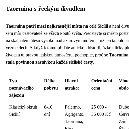
Taormina s řeckým divadlem
Taormina patří mezi nejkrásnější místa na celé Sicílii
a není divu
sem míří cestovatelé ze všech koutů světa. Představte si město post
na skalnatém útesu vysoko nad azurovým mořem – už jen ta poloh
vezme dech. A když k tomu přidáte antickou historii, úzké uličky pl
života a tu pravou italskou atmosféru, pochopíte, proč se
Taormina
stala povinnou zastávkou každé sicilské cesty
.
Typ
Délka
Hlavní
Orientační
Vho
poznávacího
pobytu
atrakce
cena
obdo
zájezdu
Klasický okruh
8-10
Palermo,
25 000 -
Dube
Sicílií
dní
Agrigento,
35 000 Kč
Červ
Taormina,
Září -
Etna
Říjen