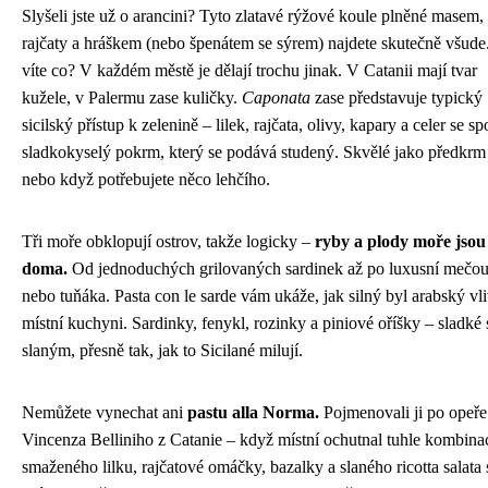
Slyšeli jste už o arancini? Tyto zlatavé rýžové koule plněné masem,
rajčaty a hráškem (nebo špenátem se sýrem) najdete skutečně všude
víte co? V každém městě je dělají trochu jinak. V Catanii mají tvar
kužele, v Palermu zase kuličky.
Caponata
zase představuje typický
sicilský přístup k zelenině – lilek, rajčata, olivy, kapary a celer se sp
sladkokyselý pokrm, který se podává studený. Skvělé jako předkrm
nebo když potřebujete něco lehčího.
Tři moře obklopují ostrov, takže logicky –
ryby a plody moře jsou
doma.
Od jednoduchých grilovaných sardinek až po luxusní mečo
nebo tuňáka. Pasta con le sarde vám ukáže, jak silný byl arabský vl
místní kuchyni. Sardinky, fenykl, rozinky a piniové oříšky – sladké 
slaným, přesně tak, jak to Sicilané milují.
Nemůžete vynechat ani
pastu alla Norma.
Pojmenovali ji po opeře
Vincenza Belliniho z Catanie – když místní ochutnal tuhle kombina
smaženého lilku, rajčatové omáčky, bazalky a slaného ricotta salata 