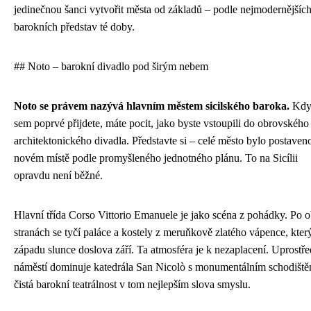
jedinečnou šanci vytvořit města od základů – podle nejmodernějšíc
barokních představ té doby.
## Noto – barokní divadlo pod širým nebem
Noto se právem nazývá hlavním městem sicilského baroka.
Kdy
sem poprvé přijdete, máte pocit, jako byste vstoupili do obrovského
architektonického divadla. Představte si – celé město bylo postaven
novém místě podle promyšleného jednotného plánu. To na Sicílii
opravdu není běžné.
Hlavní třída Corso Vittorio Emanuele je jako scéna z pohádky. Po 
stranách se tyčí paláce a kostely z meruňkově zlatého vápence, který
západu slunce doslova září. Ta atmosféra je k nezaplacení. Uprostře
náměstí dominuje katedrála San Nicolò s monumentálním schodišt
čistá barokní teatrálnost v tom nejlepším slova smyslu.