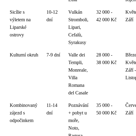
Sicílie s
10-12
Vulkán
32 000 -
Květe
výletem na
dní
Stromboli,
42 000 Kč
Září
Liparské
Lipari,
ostrovy
Cefalù,
Syrakusy
Kulturní okruh
7-9 dní
Valle dei
28 000 -
Březe
Templi,
38 000 Kč
Květ
Monreale,
Září -
Villa
Listo
Romana
del Casale
Kombinovaný
11-14
Poznávání
35 000 -
Červe
zájezd s
dní
+ pobyt u
50 000 Kč
Září
odpočinkem
moře,
Noto,
Ragusa