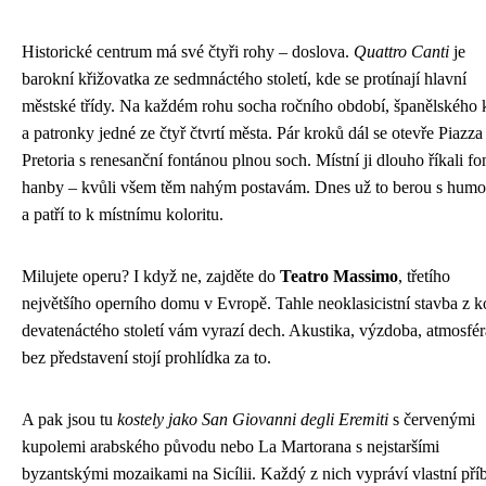
Historické centrum má své čtyři rohy – doslova.
Quattro Canti
je
barokní křižovatka ze sedmnáctého století, kde se protínají hlavní
městské třídy. Na každém rohu socha ročního období, španělského 
a patronky jedné ze čtyř čtvrtí města. Pár kroků dál se otevře Piazza
Pretoria s renesanční fontánou plnou soch. Místní ji dlouho říkali fo
hanby – kvůli všem těm nahým postavám. Dnes už to berou s hum
a patří to k místnímu koloritu.
Milujete operu? I když ne, zajděte do
Teatro Massimo
, třetího
největšího operního domu v Evropě. Tahle neoklasicistní stavba z 
devatenáctého století vám vyrazí dech. Akustika, výzdoba, atmosfér
bez představení stojí prohlídka za to.
A pak jsou tu
kostely jako San Giovanni degli Eremiti
s červenými
kupolemi arabského původu nebo La Martorana s nejstaršími
byzantskými mozaikami na Sicílii. Každý z nich vypráví vlastní pří