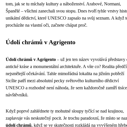
tom, jak se tu míchaly kultury a náboženství. Arabové, Normani,
Španělé – všichni zanechali svou stopu. Dnes tvoří tyhle vrstvy hist
unikátní dědictví, které UNESCO zapsalo na svůj seznam. A když t
procházíte na vlastní oči, začnete chápat proč.
Údolí chrámů v Agrigento
Údolí chrámů v Agrigento
– už jen ten název vyvolává představy 
antické kráse a monumentální architektuře. A víte co? Realita předčí 
nejsmělejší očekávání. Tahle mimořádná lokalita na jižním pobřeží
Sicílie patří mezi absolutní pecky světového kulturního dědictví
UNESCO a rozhodně není náhoda, že sem každoročně zamíří tisíce
návštěvníků.
Když poprvé zahlédnete ty mohutné sloupy tyčící se nad krajinou,
zaplavuje vás neskutečný pocit. Je trochu paradoxní, že místo se na
údolí chrámů
, když se ve skutečnosti rozkládá na vyvýšeném hřeb