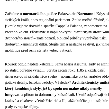
Začněme u
normanského paláce Palazzo dei Normanni
. Kdysi s
sicilských králů, dnes regionální parlament. Zní to možná úředně, al
jakmile vejdete dovnitř a spatříte Cappella Palatina, zapomenete na
všechno kolem. Představte si kapli pokrytou
byzantskými mozaikam
dvanáctého století
– zlaté pozadí, biblické příběhy vyprávěné tisíci
drobných kamenných dílků. Stojíte tam a nestačíte se divit, jak tohle
mohli lidé před osmi sty lety vůbec vytvořit.
Kousek odtud najdete katedrálu Santa Maria Assunta. Tady se archit
po staletí pořádně vyřádili. Stavba začala roku 1185 a každá další
generace do ní přidala něco svého – normanské prvky, arabské oblo
gotické detaily, barokní ozdoby. Výsledek?
Architektonický uniká
který kombinuje styly, jež by spolu normálně nikdy neměly
fungovat
, a přitom to dohromady krásně ladí. Uvnitř odpočívají sicil
králové a císařové, včetně Friedricha II., takže kráčíte po místě, kde
psaly evropské dějiny.