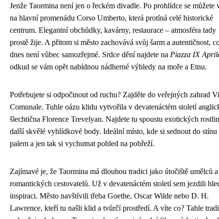
Jenže Taormina není jen o řeckém divadle. Po prohlídce se můžete 
na hlavní promenádu Corso Umberto, která protíná celé historické
centrum. Elegantní obchůdky, kavárny, restaurace – atmosféra tady
prostě žije. A přitom si město zachovává svůj šarm a autentičnost, c
dnes není vůbec samozřejmé. Srdce dění najdete na
Piazza IX April
odkud se vám opět nabídnou nádherné výhledy na moře a Etnu.
Potřebujete si odpočinout od ruchu? Zajděte do veřejných zahrad Vi
Comunale. Tuhle oázu klidu vytvořila v devatenáctém století anglic
šlechtična Florence Trevelyan. Najdete tu spoustu exotických rostlin
další skvělé vyhlídkové body. Ideální místo, kde si sednout do stínu
palem a jen tak si vychutnat pohled na pobřeží.
Zajímavé je, že Taormina má dlouhou tradici jako útočiště umělců a
romantických cestovatelů. Už v devatenáctém století sem jezdili hle
inspiraci. Město navštívili třeba Goethe, Oscar Wilde nebo D. H.
Lawrence, kteří tu našli klid a tvůrčí prostředí. A víte co? Tahle trad