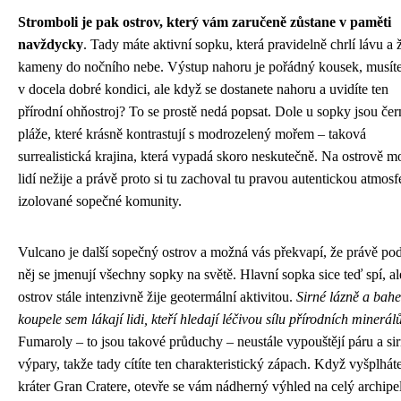
Stromboli je pak ostrov, který vám zaručeně zůstane v paměti
navždycky
. Tady máte aktivní sopku, která pravidelně chrlí lávu a
kameny do nočního nebe. Výstup nahoru je pořádný kousek, musíte
v docela dobré kondici, ale když se dostanete nahoru a uvidíte ten
přírodní ohňostroj? To se prostě nedá popsat. Dole u sopky jsou čer
pláže, které krásně kontrastují s modrozelený mořem – taková
surrealistická krajina, která vypadá skoro neskutečně. Na ostrově m
lidí nežije a právě proto si tu zachoval tu pravou autentickou atmosf
izolované sopečné komunity.
Vulcano je další sopečný ostrov a možná vás překvapí, že právě po
něj se jmenují všechny sopky na světě. Hlavní sopka sice teď spí, al
ostrov stále intenzivně žije geotermální aktivitou.
Sirné lázně a bah
koupele sem lákají lidi, kteří hledají léčivou sílu přírodních minerál
Fumaroly – to jsou takové průduchy – neustále vypouštějí páru a si
výpary, takže tady cítíte ten charakteristický zápach. Když vyšplhát
kráter Gran Cratere, otevře se vám nádherný výhled na celý archipe