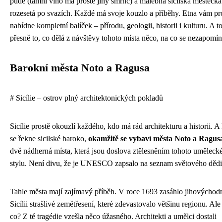
půdě (tamní víno má prostě jiný šmrnc) a malebná sicilská městečka
rozesetá po svazích. Každé má svoje kouzlo a příběhy. Etna vám pr
nabídne kompletní balíček – přírodu, geologii, historii i kulturu. A to
přesně to, co dělá z návštěvy tohoto místa něco, na co se nezapomín
Barokní města Noto a Ragusa
# Sicílie – ostrov plný architektonických pokladů
Sicílie prostě okouzlí každého, kdo má rád architekturu a historii. A
se řekne sicilské baroko,
okamžitě se vybaví města Noto a Ragus
dvě nádherná místa, která jsou doslova ztělesněním tohoto uměleck
stylu. Není divu, že je UNESCO zapsalo na seznam světového dědi
Tahle města mají zajímavý příběh. V roce 1693 zasáhlo jihovýchod
Sicílii strašlivé zemětřesení, které zdevastovalo většinu regionu. Ale 
co? Z té tragédie vzešla něco úžasného. Architekti a umělci dostali