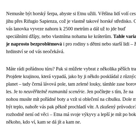
Nemusíte být horský šerpa, abyste si Etnu užili. Většina lidí volí ces
jihu přes Rifugio Sapienza, což je vlastně takové horské středisko.
vás lanovka vyveze nahoru k 2500 metrům a dál už to jde buď
speciálními džípy, nebo vlastníma nohama ke kráterům.
Tahle vari
je naprosto bezproblémová
i pro rodiny s dětmi nebo starší lidi –
hrdinství se od vás neočekává.
Máte rádi pořádnou túru? Pak si můžete vybrat z několika pěších tra
Projdete krajinou, která vypadá, jako by ji někdo poskládal z různý
planet – tady černá lávová pole, tam zelené louky, támhle zase boro
les. Je to
neuvěřitelně rozmanitá scenérie
. Jen počítejte s tím, že na
nohou musíte mít pořádné boty a vzít si oblečení na cibulku. Dole 
být teplo, nahoře vás pak pěkně prochladí vítr. A zkušený průvodce
rozhodně není od věci – Etna má svoje výkyvy a lepší je mít po bo
někoho, kdo ví, kam se dá jít a kam ne.