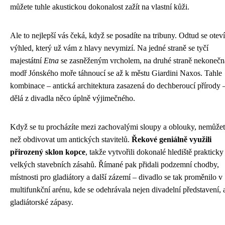
můžete tuhle akustickou dokonalost zažít na vlastní kůži.
Ale to nejlepší vás čeká, když se posadíte na tribuny. Odtud se oteví
výhled, který už vám z hlavy nevymizí. Na jedné straně se tyčí
majestátní
Etna
se zasněženým vrcholem, na druhé straně nekonečn
modř Jónského moře táhnoucí se až k městu Giardini Naxos. Tahle
kombinace – antická architektura zasazená do dechberoucí přírody 
dělá z divadla něco úplně výjimečného.
Když se tu procházíte mezi zachovalými sloupy a oblouky, nemůže
než obdivovat um antických stavitelů.
Řekové geniálně využili
přirozený sklon kopce
, takže vytvořili dokonalé hlediště prakticky
velkých stavebních zásahů. Římané pak přidali podzemní chodby,
místnosti pro gladiátory a další zázemí – divadlo se tak proměnilo v
multifunkční arénu, kde se odehrávala nejen divadelní představení, a
gladiátorské zápasy.