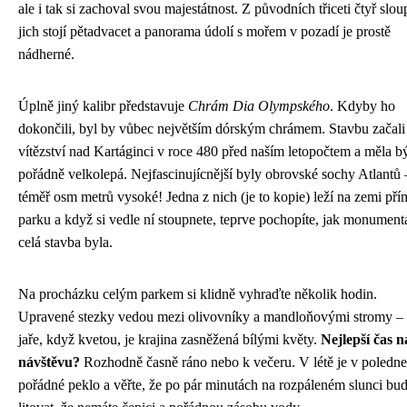
ale i tak si zachoval svou majestátnost. Z původních třiceti čtyř slou
jich stojí pětadvacet a panorama údolí s mořem v pozadí je prostě
nádherné.
Úplně jiný kalibr představuje
Chrám Dia Olympského
. Kdyby ho
dokončili, byl by vůbec největším dórským chrámem. Stavbu začali
vítězství nad Kartáginci v roce 480 před naším letopočtem a měla b
pořádně velkolepá. Nejfascinujícnější byly obrovské sochy Atlantů 
téměř osm metrů vysoké! Jedna z nich (je to kopie) leží na zemi pří
parku a když si vedle ní stoupnete, teprve pochopíte, jak monument
celá stavba byla.
Na procházku celým parkem si klidně vyhraďte několik hodin.
Upravené stezky vedou mezi olivovníky a mandloňovými stromy –
jaře, když kvetou, je krajina zasněžená bílými květy.
Nejlepší čas n
návštěvu?
Rozhodně časně ráno nebo k večeru. V létě je v poledne
pořádné peklo a věřte, že po pár minutách na rozpáleném slunci bud