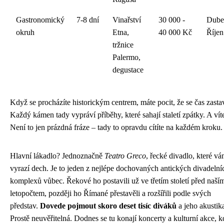
Gastronomický
7-8 dní
Vinařství
30 000 -
Dube
okruh
Etna,
40 000 Kč
Říjen
tržnice
Palermo,
degustace
Když se procházíte historickým centrem, máte pocit, že se čas zastav
Každý kámen tady vypráví příběhy, které sahají staletí zpátky. A vít
Není to jen prázdná fráze – tady to opravdu cítíte na každém kroku.
Hlavní lákadlo? Jednoznačně
Teatro Greco
, řecké divadlo, které v
vyrazí dech. Je to jeden z nejlépe dochovaných antických divadelní
komplexů vůbec. Řekové ho postavili už ve třetím století před naší
letopočtem, později ho Římané přestavěli a rozšířili podle svých
představ.
Dovede pojmout skoro deset tisíc diváků
a jeho akustik
Prostě neuvěřitelná. Dodnes se tu konají koncerty a kulturní akce, k