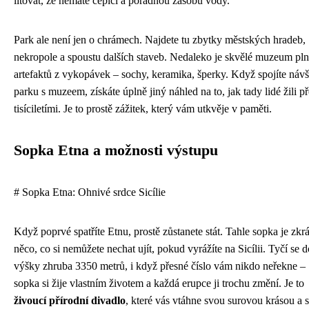
litovat, že nemáte čepici a pořádnou zásobu vody.
Park ale není jen o chrámech. Najdete tu zbytky městských hradeb,
nekropole a spoustu dalších staveb. Nedaleko je skvělé muzeum pl
artefaktů z vykopávek – sochy, keramika, šperky. Když spojíte náv
parku s muzeem, získáte úplně jiný náhled na to, jak tady lidé žili p
tisíciletími. Je to prostě zážitek, který vám utkvěje v paměti.
Sopka Etna a možnosti výstupu
# Sopka Etna: Ohnivé srdce Sicílie
Když poprvé spatříte Etnu, prostě zůstanete stát. Tahle sopka je zkr
něco, co si nemůžete nechat ujít, pokud vyrážíte na Sicílii. Tyčí se d
výšky zhruba 3350 metrů, i když přesné číslo vám nikdo neřekne –
sopka si žije vlastním životem a každá erupce ji trochu změní. Je to
živoucí přírodní divadlo
, které vás vtáhne svou surovou krásou a s