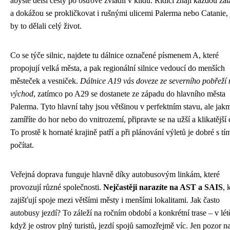
abyste delší cesty po ostrově zvládli v klidu. Řidiči znají každou za
a dokážou se prokličkovat i rušnými ulicemi Palerma nebo Catanie,
by to dělali celý život.
Co se týče silnic, najdete tu dálnice označené písmenem A, které
propojují velká města, a pak regionální silnice vedoucí do menších
městeček a vesniček.
Dálnice A19 vás doveze ze severního pobřeží 
východ
, zatímco po A29 se dostanete ze západu do hlavního města
Palerma. Tyto hlavní tahy jsou většinou v perfektním stavu, ale jakm
zamíříte do hor nebo do vnitrozemí, připravte se na užší a klikatější 
To prostě k hornaté krajině patří a při plánování výletů je dobré s tí
počítat.
Veřejná doprava funguje hlavně díky autobusovým linkám, které
provozují různé společnosti.
Nejčastěji narazíte na AST a SAIS
, 
zajišťují spoje mezi většími městy i menšími lokalitami. Jak často
autobusy jezdí? To záleží na ročním období a konkrétní trase – v lét
když je ostrov plný turistů, jezdí spojů samozřejmě víc. Jen pozor n