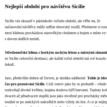
Nejlepší období pro návštěvu Sicílie
Sicílie vás okouzlí v jakémkoliv ročním období, ale věřte mi, že
načasování návštěvy může udělat obrovský rozdíl. Představte si rozd
mezi klidnou procházkou starověkým chrámem a bojem o místo ve 
s davem dalších turistů.
Středomořské klima s horkým suchým létem a mírnými zimami
ze Sicílie celoroční destinaci, ale každé roční období má své kouzlo 
úskalí.
Jaro, především duben až červen, je zkrátka nádherné.
Tohle je ide
čas pro poznávání Sicílie.
Celý ostrov jako by se probudil – všude
rozkvétají divoké květiny, krajina doslova hýří barvami. Teploty ko
dvaceti až pětadvaceti stupňů jsou jako stvořené pro procházky měs
toulání se po antických nalezištích nebo výlety do hor. A co je nejle