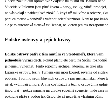
Chcete zažít Sicílii opravdově? Zajděte na místní trh. Ballarò nebo
Vucciria v Palermu jsou plné života – barvy, zvuky, vůně, prodejci, 
na vás volají a nabízejí své zboží. A když už mluvíme o odvaze, zku
pani ca meusa – sendvič s vařenou telecí slezinou. Není to pro každ
ale je to autentická sicilská zkušenost, na kterou jen tak nezapomene
Eolské ostrovy a jejich krásy
Eolské ostrovy patří k těm místům ve Středomoří, která vám
jednoduše vyrazí dech
. Pokud plánujete cestu na Sicílii, rozhodně
je neměli vynechat. Tento sopečný archipel, kterému se také říká
Liparské ostrovy, leží v Tyrhénském moři kousek severně od sicils
pobřeží. Tvoří ho sedm hlavních ostrovů a pár menších skal, které t
nějak vyčnívají z moře. A víte co? Každý z těchto ostrovů má úplně
jinou tvář – někde narazíte na divoké sopečné scenérie, jinde zase n
poklidné pláže s vodou tak čistou, že až neuvěříte vlastním očím.