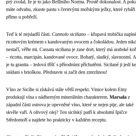
prý zvolal, že je to jako Belliniho Norma. Prostě dokonalost. A pok
máte odvahu, zkuste pastu s čerstvými mořskými ježky, které rybáři 
přímo u pobřeží.
Teď k té nejsladší části.
Cannolo siciliano
– křupavá trubička napln
ricottovým krémem s kandovaným ovocem a čokoládou. Jeden nik
nestačí, věřte mi. Cassata siciliana je zase dort, který má arabské ko
– ricotta, marcipán, kandované ovoce. Bohatý, sladký, slavnostní. 
je tu granita – ledová tříšť s přírodními příchutěmi. Sicilané ji jedí k
snídani s brioškou. Představte si začít den zmrzlinou!
Víno ze Sicílie si získává stále větší respekt. Vinice kolem Etny
produkují vína s nádherným minerálním charakterem.
Marsala
z
západní části ostrova je opevněné víno, které se nejen pije, ale také
skvěle vaří. A olivový olej? Ten sicilský patří k absolutní špičce
Středomoří a najdete ho prakticky v každém receptu.