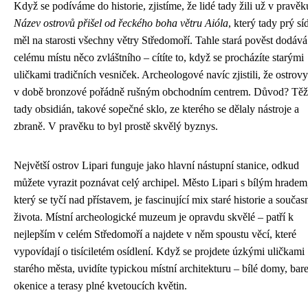
Když se podíváme do historie, zjistíme, že lidé tady žili už v pravěk
Název ostrovů přišel od řeckého boha větru Aióla
, který tady prý síd
měl na starosti všechny větry Středomoří. Tahle stará pověst dodává
celému místu něco zvláštního – cítíte to, když se procházíte starými
uličkami tradičních vesniček. Archeologové navíc zjistili, že ostrov
v době bronzové pořádně rušným obchodním centrem. Důvod? Těži
tady obsidián, takové sopečné sklo, ze kterého se dělaly nástroje a
zbraně. V pravěku to byl prostě skvělý byznys.
Největší ostrov Lipari funguje jako hlavní nástupní stanice, odkud
můžete vyrazit poznávat celý archipel. Město Lipari s bílým hradem
který se tyčí nad přístavem, je fascinující mix staré historie a souča
života. Místní archeologické muzeum je opravdu skvělé – patří k
nejlepším v celém Středomoří a najdete v něm spoustu věcí, které
vypovídají o tisíciletém osídlení. Když se projdete úzkými uličkami
starého města, uvidíte typickou místní architekturu – bílé domy, bar
okenice a terasy plné kvetoucích květin.