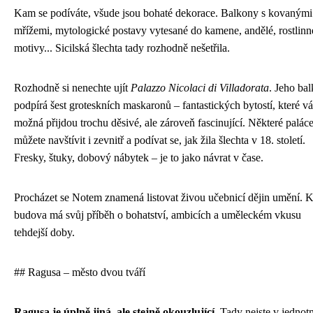
Kam se podíváte, všude jsou bohaté dekorace. Balkony s kovanými
mřížemi, mytologické postavy vytesané do kamene, andělé, rostlinn
motivy... Sicilská šlechta tady rozhodně nešetřila.
Rozhodně si nenechte ujít
Palazzo Nicolaci di Villadorata
. Jeho ba
podpírá šest groteskních maskaronů – fantastických bytostí, které v
možná přijdou trochu děsivé, ale zároveň fascinující. Některé palác
můžete navštívit i zevnitř a podívat se, jak žila šlechta v 18. století.
Fresky, štuky, dobový nábytek – je to jako návrat v čase.
Procházet se Notem znamená listovat živou učebnicí dějin umění. 
budova má svůj příběh o bohatství, ambicích a uměleckém vkusu
tehdejší doby.
## Ragusa – město dvou tváří
Ragusa je úplně jiná, ale stejně okouzlující.
Tady nejste v jedno