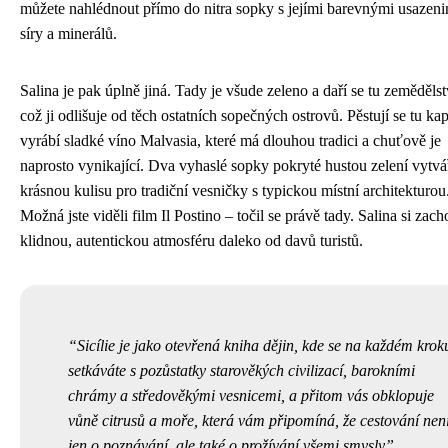
můžete nahlédnout přímo do nitra sopky s jejími barevnými usazen
síry a minerálů.
Salina je pak úplně jiná. Tady je všude zeleno a daří se tu zemědělst
což ji odlišuje od těch ostatních sopečných ostrovů. Pěstují se tu ka
vyrábí sladké víno Malvasia, které má dlouhou tradici a chuťově je
naprosto vynikající. Dva vyhaslé sopky pokryté hustou zelení vytvář
krásnou kulisu pro tradiční vesničky s typickou místní architekturou
Možná jste viděli film Il Postino – točil se právě tady. Salina si zach
klidnou, autentickou atmosféru daleko od davů turistů.
Sicílie je jako otevřená kniha dějin, kde se na každém krok
setkáváte s pozůstatky starověkých civilizací, barokními
chrámy a středověkými vesnicemi, a přitom vás obklopuje
vůně citrusů a moře, která vám připomíná, že cestování nen
jen o poznávání, ale také o prožívání všemi smysly