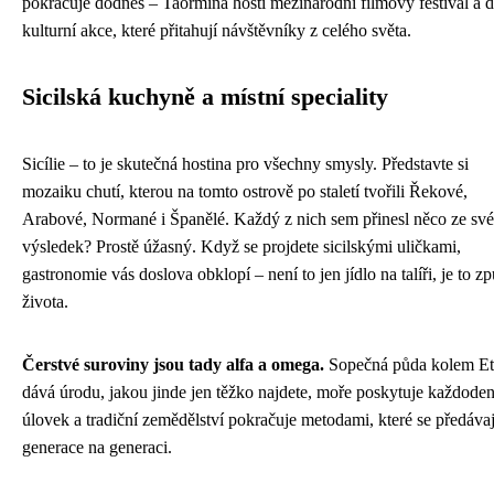
pokračuje dodnes – Taormina hostí mezinárodní filmový festival a d
kulturní akce, které přitahují návštěvníky z celého světa.
Sicilská kuchyně a místní speciality
Sicílie – to je skutečná hostina pro všechny smysly. Představte si
mozaiku chutí, kterou na tomto ostrově po staletí tvořili Řekové,
Arabové, Normané i Španělé. Každý z nich sem přinesl něco ze sv
výsledek? Prostě úžasný. Když se projdete sicilskými uličkami,
gastronomie vás doslova obklopí – není to jen jídlo na talíři, je to z
života.
Čerstvé suroviny jsou tady alfa a omega.
Sopečná půda kolem E
dává úrodu, jakou jinde jen těžko najdete, moře poskytuje každode
úlovek a tradiční zemědělství pokračuje metodami, které se předávaj
generace na generaci.