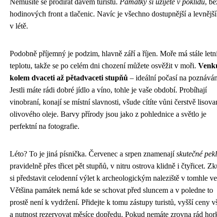
Nemusíte se prodírat davem turistů.
Památky si užijete v poklidu
, be
hodinových front a tlačenic. Navíc je všechno dostupnější a levnější
v létě.
Podobně příjemný je podzim, hlavně září a říjen. Moře má stále letn
teplotu, takže se po celém dni chození můžete osvěžit v moři.
Venku
kolem dvaceti až pětadvaceti stupňů
– ideální počasí na poznáván
Jestli máte rádi dobré jídlo a víno, tohle je vaše období. Probíhají
vinobraní, konají se místní slavnosti, všude cítíte vůni čerstvě lisov
olivového oleje. Barvy přírody jsou jako z pohlednice a světlo je
perfektní na fotografie.
Léto? To je jiná písnička. Červenec a srpen znamenají
skutečné pek
pravidelně přes třicet pět stupňů, v nitru ostrova klidně i čtyřicet. Zk
si představit celodenní výlet k archeologickým naleziště v tomhle ve
Většina památek nemá kde se schovat před sluncem a v poledne to
prostě není k vydržení. Přidejte k tomu zástupy turistů, vyšší ceny 
a nutnost rezervovat měsíce dopředu. Pokud nemáte zrovna rád hor