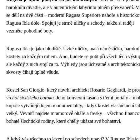
barokním divadle, ale v autentickém labyrintu plném překvapení. M
se dělí na dvě části – moderní Ragusa Superiore nahoře a historicko
Ragusa Ibla dole. Spojují je strmé uličky a schody, takže si raději
vezměte pohodlné boty.
Ragusa Ibla je jako bludiště. Úzké uličky, malá náměstíčka, barokní
kostely za každým rohem. Ano, budete se potit při všech těch výstu
ale každý z nich stojí za to. Výhledy jsou úchvatné a architektonick
skvosty číhají úplně všude.
Kostel San Giorgio, který navrhl architekt Rosario Gagliardi, je pro
vrchol sicilského baroka
. Jeho konvexní fasáda s třemi portály a mo
kupole vytvářejí dojem monumentality, i když kostel vlastně není ta
velký. Vevnitř najdete mramorové oltáře a fresky – všechno financo
bohaté šlechtické rodiny, které chtěly ukázat své bohatství.
A když vás všechno to lezení po schodech unaví? V Raguse Ibla je