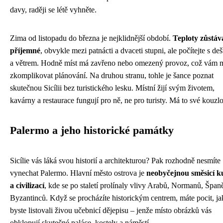
davy, raději se létě vyhněte.
Zima od listopadu do března je nejklidnější období.
Teploty zůstáv
příjemné
, obvykle mezi patnácti a dvaceti stupni, ale počítejte s de
a větrem. Hodně míst má zavřeno nebo omezený provoz, což vám 
zkomplikovat plánování. Na druhou stranu, tohle je šance poznat
skutečnou Sicílii bez turistického lesku. Místní žijí svým životem,
kavárny a restaurace fungují pro ně, ne pro turisty. Má to své kouzlo
Palermo a jeho historické památky
Sicílie vás láká svou historií a architekturou? Pak rozhodně nesmíte
vynechat Palermo. Hlavní město ostrova je
neobyčejnou směsicí k
a civilizací
, kde se po staletí prolínaly vlivy Arabů, Normanů, Španě
Byzantinců. Když se procházíte historickým centrem, máte pocit, j
byste listovali živou učebnicí dějepisu – jenže místo obrázků vás
obklopují skutečné paláce, kostely a náměstí.