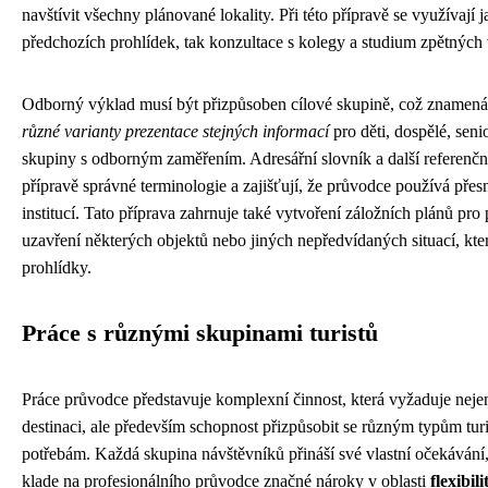
navštívit všechny plánované lokality. Při této přípravě se využívají 
předchozích prohlídek, tak konzultace s kolegy a studium zpětných
Odborný výklad musí být přizpůsoben cílové skupině, což znamená
různé varianty prezentace stejných informací
pro děti, dospělé, sen
skupiny s odborným zaměřením. Adresářní slovník a další referenční
přípravě správné terminologie a zajišťují, že průvodce používá přes
institucí. Tato příprava zahrnuje také vytvoření záložních plánů pro
uzavření některých objektů nebo jiných nepředvídaných situací, kt
prohlídky.
Práce s různými skupinami turistů
Práce průvodce představuje komplexní činnost, která vyžaduje nejen
destinaci, ale především schopnost přizpůsobit se různým typům turi
potřebám. Každá skupina návštěvníků přináší své vlastní očekávání,
klade na profesionálního průvodce značné nároky v oblasti
flexibil