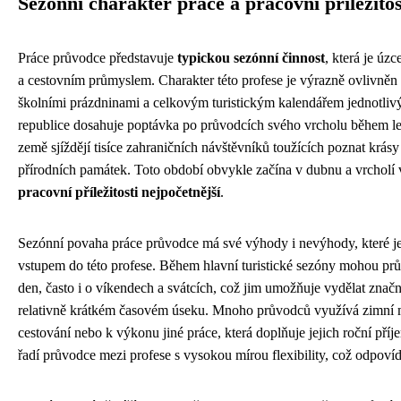
Sezónní charakter práce a pracovní příležitos
Práce průvodce představuje
typickou sezónní činnost
, která je úz
a cestovním průmyslem. Charakter této profese je výrazně ovlivně
školními prázdninami a celkovým turistickým kalendářem jednotliv
republice dosahuje poptávka po průvodcích svého vrcholu během le
země sjíždějí tisíce zahraničních návštěvníků toužících poznat krásy
přírodních památek. Toto období obvykle začína v dubnu a vrcholí v
pracovní příležitosti nejpočetnější
.
Sezónní povaha práce průvodce má své výhody i nevýhody, které je 
vstupem do této profese. Během hlavní turistické sezóny mohou pr
den, často i o víkendech a svátcích, což jim umožňuje vydělat znač
relativně krátkém časovém úseku. Mnoho průvodců využívá zimní m
cestování nebo k výkonu jiné práce, která doplňuje jejich roční pří
řadí průvodce mezi profese s vysokou mírou flexibility, což odpovídá