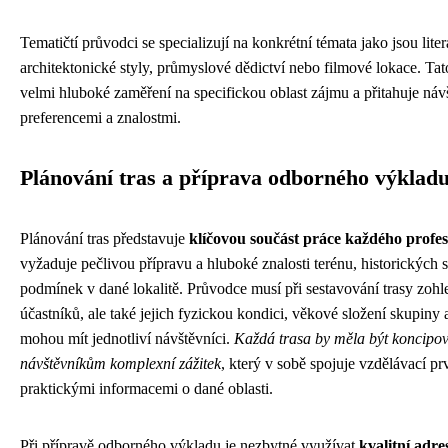
Tematičtí průvodci se specializují na konkrétní témata jako jsou lite
architektonické styly, průmyslové dědictví nebo filmové lokace. Ta
velmi hluboké zaměření na specifickou oblast zájmu a přitahuje náv
preferencemi a znalostmi.
Plánování tras a příprava odborného výklad
Plánování tras představuje
klíčovou součást práce každého profe
vyžaduje pečlivou přípravu a hluboké znalosti terénu, historických s
podmínek v dané lokalitě. Průvodce musí při sestavování trasy zohl
účastníků, ale také jejich fyzickou kondici, věkové složení skupiny 
mohou mít jednotliví návštěvníci.
Každá trasa by měla být koncipov
návštěvníkům komplexní zážitek
, který v sobě spojuje vzdělávací p
praktickými informacemi o dané oblasti.
Při přípravě odborného výkladu je nezbytné využívat
kvalitní adre