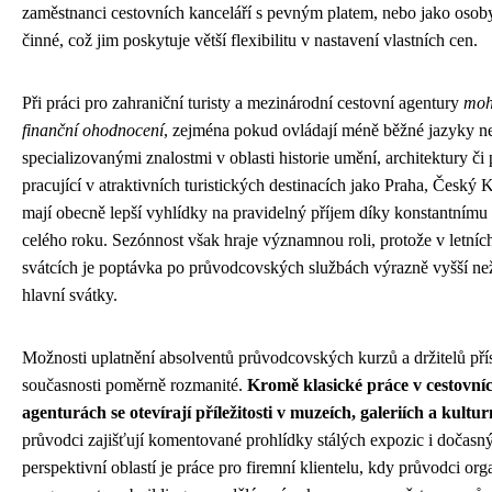
zaměstnanci cestovních kanceláří s pevným platem, nebo jako osob
činné, což jim poskytuje větší flexibilitu v nastavení vlastních cen.
Při práci pro zahraniční turisty a mezinárodní cestovní agentury
moh
finanční ohodnocení
, zejména pokud ovládají méně běžné jazyky n
specializovanými znalostmi v oblasti historie umění, architektury či
pracující v atraktivních turistických destinacích jako Praha, Česk
mají obecně lepší vyhlídky na pravidelný příjem díky konstantním
celého roku. Sezónnost však hraje významnou roli, protože v letníc
svátcích je poptávka po průvodcovských službách výrazně vyšší n
hlavní svátky.
Možnosti uplatnění absolventů průvodcovských kurzů a držitelů přís
současnosti poměrně rozmanité.
Kromě klasické práce v cestovní
agenturách se otevírají příležitosti v muzeích, galeriích a kultur
průvodci zajišťují komentované prohlídky stálých expozic i dočasný
perspektivní oblastí je práce pro firemní klientelu, kdy průvodci org