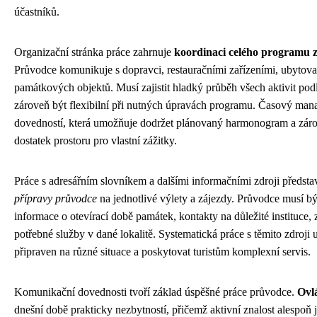
účastníků.
Organizační stránka práce zahrnuje
koordinaci celého programu 
Průvodce komunikuje s dopravci, restauračními zařízeními, ubytova
památkových objektů. Musí zajistit hladký průběh všech aktivit podl
zároveň být flexibilní při nutných úpravách programu. Časový man
dovedností, která umožňuje dodržet plánovaný harmonogram a záro
dostatek prostoru pro vlastní zážitky.
Práce s adresářním slovníkem a dalšími informačními zdroji předst
přípravy průvodce
na jednotlivé výlety a zájezdy. Průvodce musí bý
informace o otevírací době památek, kontakty na důležité instituce, 
potřebné služby v dané lokalitě. Systematická práce s těmito zdroj
připraven na různé situace a poskytovat turistům komplexní servis.
Komunikační dovednosti tvoří základ úspěšné práce průvodce.
Ovlá
dnešní době prakticky nezbytností, přičemž aktivní znalost alespoň