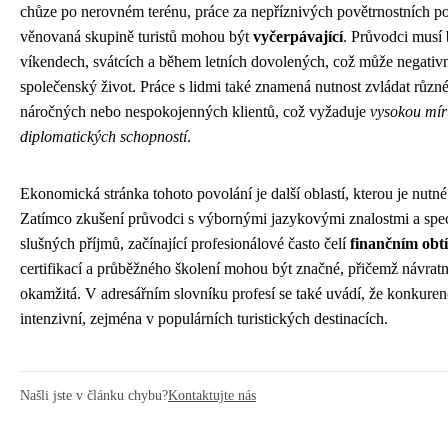
chůze po nerovném terénu, práce za nepříznivých povětrnostních p
věnovaná skupině turistů mohou být
vyčerpávající
. Průvodci musí 
víkendech, svátcích a během letních dovolených, což může negativ
společenský život. Práce s lidmi také znamená nutnost zvládat různé
náročných nebo nespokojenných klientů, což vyžaduje
vysokou míru
diplomatických schopností
.
Ekonomická stránka tohoto povolání je další oblastí, kterou je nutné 
Zatímco zkušení průvodci s výbornými jazykovými znalostmi a spe
slušných příjmů, začínající profesionálové často čelí
finančním obt
certifikací a průběžného školení mohou být značné, přičemž návratn
okamžitá. V adresářním slovníku profesí se také uvádí, že konkure
intenzivní, zejména v populárních turistických destinacích.
Našli jste v článku chybu?
Kontaktujte nás