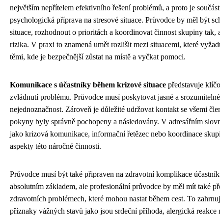
největším nepřítelem efektivního řešení problémů, a proto je součás
psychologická příprava na stresové situace. Průvodce by měl být s
situace, rozhodnout o prioritách a koordinovat činnost skupiny tak
rizika. V praxi to znamená umět rozlišit mezi situacemi, které vyža
těmi, kde je bezpečnější zůstat na místě a vyčkat pomoci.
Komunikace s účastníky během krizové situace
představuje klíč
zvládnutí problému. Průvodce musí poskytovat jasné a srozumitelné 
nejednoznačnost. Zároveň je důležité udržovat kontakt se všemi členy
pokyny byly správně pochopeny a následovány. V adresářním slov
jako krizová komunikace, informační řetězec nebo koordinace skupin
aspekty této náročné činnosti.
Průvodce musí být také připraven na zdravotní komplikace účastník
absolutním základem, ale profesionální průvodce by měl mít také pře
zdravotních problémech, které mohou nastat během cest. To zahrnu
příznaky vážných stavů jako jsou srdeční příhoda, alergická reakce