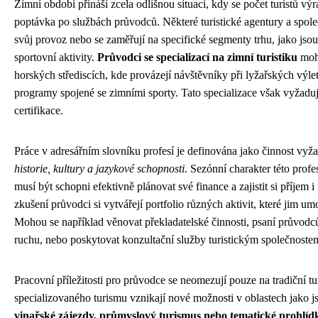
Zimní období přináší zcela odlišnou situaci, kdy se počet turistů výr
poptávka po službách průvodců. Některé turistické agentury a spole
svůj provoz nebo se zaměřují na specifické segmenty trhu, jako jso
sportovní aktivity.
Průvodci se specializací na zimní turistiku
moho
horských střediscích, kde provázejí návštěvníky při lyžařských výle
programy spojené se zimními sporty. Tato specializace však vyžadu
certifikace.
Práce v adresářním slovníku profesí je definována jako činnost vyž
historie, kultury a jazykové schopnosti
. Sezónní charakter této prof
musí být schopni efektivně plánovat své finance a zajistit si příjem
zkušení průvodci si vytvářejí portfolio různých aktivit, které jim u
Mohou se například věnovat překladatelské činnosti, psaní průvodc
ruchu, nebo poskytovat konzultační služby turistickým společnoste
Pracovní příležitosti pro průvodce se neomezují pouze na tradiční tu
specializovaného turismu vznikají nové možnosti v oblastech jako 
vinařské zájezdy, průmyslový turismus nebo tematické prohlíd