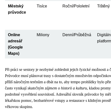
Městský
Tisíce
Roční/Pololetní
Tištěný
průvodce
Online
Miliony
Denní/Průběžná
Digitáln
adresář
platfor
(Google
Maps)
Při práci se seniory je nezbytné zohlednit jejich fyzické možnosti a 
Průvodce musí plánovat trasy s dostatečným množstvím odpočinkov
příliš náročným terénům a dbát na to, aby tempo prohlídky bylo přim
často vynikají
skutečným zájmem o historii a kulturu
, kladou promy
podrobné vysvětlení souvislostí. Adresářní slovník průvodce by mě
lékařskou pomoc, bezbariérové vstupy a restaurace s klidným prost
věkovou skupinu.