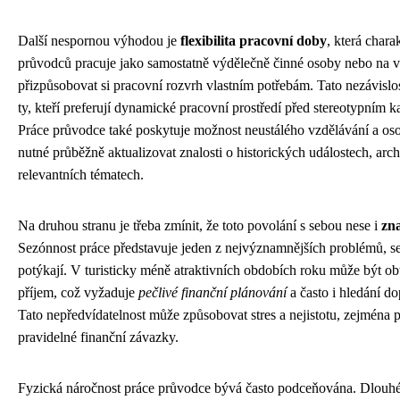
Další nespornou výhodou je
flexibilita pracovní doby
, která chara
průvodců pracuje jako samostatně výdělečně činné osoby nebo na 
přizpůsobovat si pracovní rozvrh vlastním potřebám. Tato nezávislost
ty, kteří preferují dynamické pracovní prostředí před stereotypním
Práce průvodce také poskytuje možnost neustálého vzdělávání a oso
nutné průběžně aktualizovat znalosti o historických událostech, arch
relevantních tématech.
Na druhou stranu je třeba zmínit, že toto povolání s sebou nese i
zn
Sezónnost práce představuje jeden z nejvýznamnějších problémů, se
potýkají. V turisticky méně atraktivních obdobích roku může být obtíž
příjem, což vyžaduje
pečlivé finanční plánování
a často i hledání d
Tato nepředvídatelnost může způsobovat stres a nejistotu, zejména pr
pravidelné finanční závazky.
Fyzická náročnost práce průvodce bývá často podceňována. Dlouhé