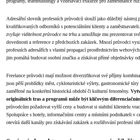
programy, teambuildingy a vzdělávací exkurze pro zaměstnance růz
Adresářní slovník profesních průvodců slouží jako důležitý nástroj 
kvalifikovaných odborníků s potenciálními klienty a zaměstnavateli
zvyšuje viditelnost průvodce na trhu
a umožňuje mu prezentovat své 
dovednosti a reference z předchozích zakázek. Mnozí průvodci využ
profesních adresářích s vlastní propagací prostřednictvím webových s
jim pomáhá budovat osobní značku a získávat přímé objednávky od 
Freelance průvodci mají možnost diverzifikovat své příjmy kombina
jsou pěší prohlídky měst, cykloturistické výlety, gastronomické túr
zaměřené na konkrétní historická období či kulturní fenomény.
Vytv
originálních tras a programů může být klíčovým diferenciační
průvodcům požadovat vyšší ceny a budovat si stabilní klientelu vrac
Spolupráce s hotely, informačními centry a místními podnikateli v 
otevírá další kanály pro získávání zakázek a rozšiřování profesní sít