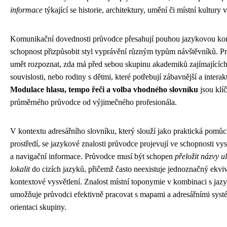
informace
týkající se historie, architektury, umění či místní kultury 
Komunikační dovednosti průvodce přesahují pouhou jazykovou kom
schopnost přizpůsobit styl vyprávění různým typům návštěvníků. P
umět rozpoznat, zda má před sebou skupinu akademiků zajímajících s
souvislosti, nebo rodiny s dětmi, které potřebují zábavnější a intera
Modulace hlasu, tempo řeči a volba vhodného slovníku
jsou klíč
průměrného průvodce od výjimečného profesionála.
V kontextu adresářního slovníku, který slouží jako praktická pomůc
prostředí, se jazykové znalosti průvodce projevují ve schopnosti vysv
a navigační informace. Průvodce musí být schopen
přeložit názvy u
lokalit
do cizích jazyků, přičemž často neexistuje jednoznačný ekviv
kontextové vysvětlení. Znalost místní toponymie v kombinaci s ja
umožňuje průvodci efektivně pracovat s mapami a adresářními systé
orientaci skupiny.