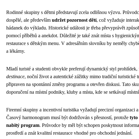
Rodinné skupiny s dětmi představují zcela odlišnou výzvu. Průvod
dospělé, ale především
udržet pozornost dětí
, což vyžaduje interak
hádanek do výkladu. Historické události je třeba převyprávět způso
pomocí příběhů a anekdot. Důležité je také znát místa s hygienický
restaurace s dětským menu. V adresářním slovníku by neměly chybě
a lékárny.
Mladí turisté a studenti obvykle preferují dynamický styl prohlídek,
destinace
, noční život a autentické zážitky mimo tradiční turistické
připraven na spontánní změny programu a otevřen diskusi. Tato sku
doporučení na místní podniky, kluby a místa, kde se setkávají místní
Firemní skupiny a incentivní turistika vyžadují precizní organizaci a
Časový harmonogram musí být dodržován s přesností, protože
tyto
nabitý program
. Průvodce by měl být schopen poskytnout informa
prostředí a znát kvalitní restaurace vhodné pro obchodní jednání.