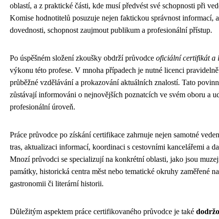
oblastí, a z praktické části, kde musí předvést své schopnosti při ve
Komise hodnotitelů posuzuje nejen faktickou správnost informací, a
dovednosti, schopnost zaujmout publikum a profesionální přístup.
Po úspěšném složení zkoušky obdrží průvodce
oficiální certifikát a 
výkonu této profese. V mnoha případech je nutné licenci pravideln
průběžné vzdělávání a prokazování aktuálních znalostí. Tato povinno
zůstávají informováni o nejnovějších poznatcích ve svém oboru a ud
profesionální úroveň.
Práce průvodce po získání certifikace zahrnuje nejen samotné vedení 
tras, aktualizaci informací, koordinaci s cestovními kancelářemi a da
Mnozí průvodci se specializují na konkrétní oblasti, jako jsou muzej
památky, historická centra měst nebo tematické okruhy zaměřené nap
gastronomii či literární historii.
Důležitým aspektem práce certifikovaného průvodce je také
dodržo