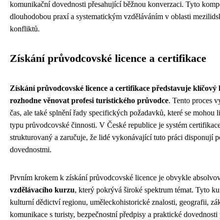
komunikační dovednosti přesahující běžnou konverzaci. Tyto kompet
dlouhodobou praxí a systematickým vzděláváním v oblasti mezilids
konfliktů.
Získání průvodcovské licence a certifikace
Získání průvodcovské licence a certifikace představuje klíčový
rozhodne věnovat profesi turistického průvodce
. Tento proces v
čas, ale také splnění řady specifických požadavků, které se mohou li
typu průvodcovské činnosti. V České republice je systém certifik
strukturovaný a zaručuje, že lidé vykonávající tuto práci disponují 
dovednostmi.
Prvním krokem k získání průvodcovské licence je obvykle absolvo
vzdělávacího kurzu
, který pokrývá široké spektrum témat. Tyto kur
kulturní dědictví regionu, uměleckohistorické znalosti, geografii, z
komunikace s turisty, bezpečnostní předpisy a praktické dovednosti