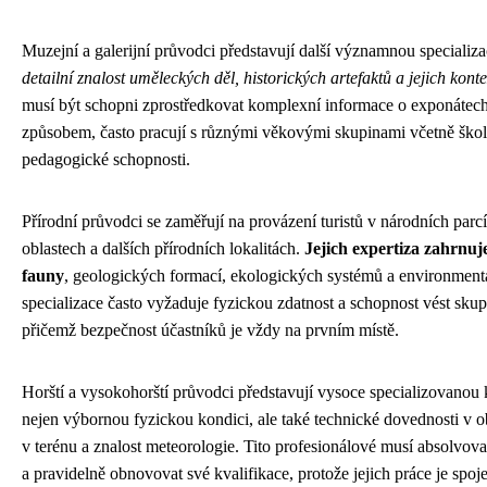
Muzejní a galerijní průvodci představují další významnou specializa
detailní znalost uměleckých děl, historických artefaktů a jejich kont
musí být schopni zprostředkovat komplexní informace o exponáte
způsobem, často pracují s různými věkovými skupinami včetně škol
pedagogické schopnosti.
Přírodní průvodci se zaměřují na provázení turistů v národních par
oblastech a dalších přírodních lokalitách.
Jejich expertiza zahrnuje
fauny
, geologických formací, ekologických systémů a environmentá
specializace často vyžaduje fyzickou zdatnost a schopnost vést skup
přičemž bezpečnost účastníků je vždy na prvním místě.
Horští a vysokohorští průvodci představují vysoce specializovanou k
nejen výbornou fyzickou kondici, ale také technické dovednosti v ob
v terénu a znalost meteorologie. Tito profesionálové musí absolvova
a pravidelně obnovovat své kvalifikace, protože jejich práce je spoj