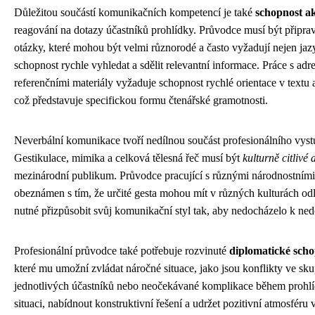
Důležitou součástí komunikačních kompetencí je také
schopnost a
reagování na dotazy účastníků prohlídky. Průvodce musí být připra
otázky, které mohou být velmi různorodé a často vyžadují nejen jazy
schopnost rychle vyhledat a sdělit relevantní informace. Práce s adr
referenčními materiály vyžaduje schopnost rychlé orientace v textu 
což představuje specifickou formu čtenářské gramotnosti.
Neverbální komunikace tvoří nedílnou součást profesionálního vys
Gestikulace, mimika a celková tělesná řeč musí být
kulturně citlivé
mezinárodní publikum. Průvodce pracující s různými národnostními
obeznámen s tím, že určité gesta mohou mít v různých kulturách odl
nutné přizpůsobit svůj komunikační styl tak, aby nedocházelo k n
Profesionální průvodce také potřebuje rozvinuté
diplomatické schop
které mu umožní zvládat náročné situace, jako jsou konflikty ve sk
jednotlivých účastníků nebo neočekávané komplikace během prohlí
situaci, nabídnout konstruktivní řešení a udržet pozitivní atmosféru