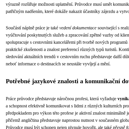
výrazně rozšiřuje možnosti uplatnění. Průvodce musí umět komuniko
patřičným nadšením, které dokáže nakazit účastníky zájezdu a vytvo
Součástí náplně práce je také
vedení dokumentace
související s rea
vyúčtování poskytnutých služeb a zpracování zpětné vazby od klien
spolupracuje s cestovními kancelářemi při tvorbě nových programů 
praktické zkušenosti a znalost preferencí různých typů turistů. Kont
sledování aktuálních trendů v cestovním ruchu představuje další důle
neboť informace o destinacích se neustále vyvíjejí a mění.
Potřebné jazykové znalosti a komunikační do
Práce průvodce představuje náročnou profesi, která vyžaduje
vynika
a schopnost efektivně komunikovat s lidmi z různých kulturních pro
předpokladem pro výkon této profese je aktivní znalost minimálně 
přičemž angličtina představuje naprostou nutnost v současném glo
Průvodce musí být schopen nejen plynule hovořit, ale také
přesně f