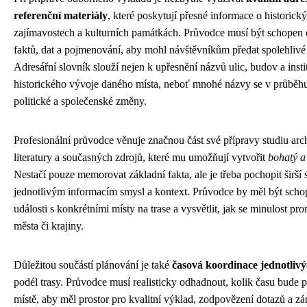
referenční materiály
, které poskytují přesné informace o historick
zajímavostech a kulturních památkách. Průvodce musí být schopen o
faktů, dat a pojmenování, aby mohl návštěvníkům předat spolehlivé 
Adresářní slovník slouží nejen k upřesnění názvů ulic, budov a insti
historického vývoje daného místa, neboť mnohé názvy se v průběhu
politické a společenské změny.
Profesionální průvodce věnuje značnou část své přípravy studiu arc
literatury a současných zdrojů, které mu umožňují vytvořit
bohatý a
Nestačí pouze memorovat základní fakta, ale je třeba pochopit širší s
jednotlivým informacím smysl a kontext. Průvodce by měl být schop
události s konkrétními místy na trase a vysvětlit, jak se minulost p
města či krajiny.
Důležitou součástí plánování je také
časová koordinace jednotliv
podél trasy. Průvodce musí realisticky odhadnout, kolik času bude p
místě, aby měl prostor pro kvalitní výklad, zodpovězení dotazů a zá