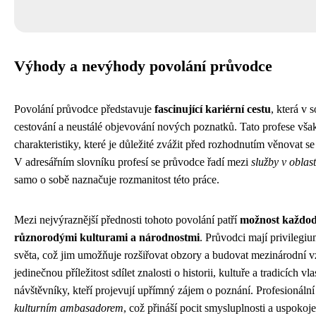
Výhody a nevýhody povolání průvodce
Povolání průvodce představuje
fascinující kariérní cestu
, která v 
cestování a neustálé objevování nových poznatků. Tato profese vša
charakteristiky, které je důležité zvážit před rozhodnutím věnovat se 
V adresářním slovníku profesí se průvodce řadí mezi
služby v oblas
samo o sobě naznačuje rozmanitost této práce.
Mezi nejvýraznější přednosti tohoto povolání patří
možnost každod
různorodými kulturami a národnostmi
. Průvodci mají privilegiu
světa, což jim umožňuje rozšiřovat obzory a budovat mezinárodní vz
jedinečnou příležitost sdílet znalosti o historii, kultuře a tradicích v
návštěvníky, kteří projevují upřímný zájem o poznání. Profesionáln
kulturním ambasadorem
, což přináší pocit smysluplnosti a uspokoj