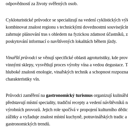
odpovědností za životy svěřených osob.
Cykloturistické průvodce se specializují na vedení cyklistických vý
kombinovat znalost regionu s technickými dovednostmi souvisejícími
zahrnuje plánování tras s ohledem na fyzickou zdatnost účastníků, z
poskytování informací o navštívených lokalitách během jízdy.
Vinařští průvodci
se věnují specifické oblasti agroturistiky, kde pro
vinnými sklepy, vysvětlují proces výroby vína a vedou degustace. T
hluboké znalosti enologie, vinařských technik a schopnost rozpozna
charakteristiky vín.
Průvodci zaměření na
gastronomický turismus
organizují kulinářs
představují místní speciality, tradiční recepty a vedení návštěvníků n
výrobních provozů. Jejich role spočívá v propojení kulturního dědi
zážitky a vyžaduje znalost místní kuchyně, potravinářských tradic 
gastronomických trendů.