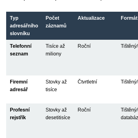
Typ
Počet
Aktualizace
Formát
adresářního
záznamů
slovníku
Telefonní
Tisíce až
Roční
Tištěný
seznam
miliony
Firemní
Stovky až
Čtvrtletní
Tištěný/
adresář
tisíce
Profesní
Stovky až
Roční
Tištěný
rejstřík
desetitisíce
databá