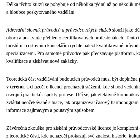
Délka těchto kurzů se pohybuje od několika týdnů až po několik měs
a hloubce poskytovaného vzdělání.
Adresářní slovník průvodců a průvodcovských služeb
slouží jako důl
oboru a poskytuje přehled o certifikovaných profesionálech. Tento
turistům i cestovním kancelářím rychle nalézt kvalifikované průvodc
specializacemi. Pro samotné průvodce pak představuje platformu, 
kvalifikace a získávat nové zakázky.
Teoretická část vzdělávání budoucích průvodců musí být doplněna
v terénu
. Uchazeči o licenci procházejí stážemi, kde si pod vede
osvojují praktické aspekty profese. Učí se, jak efektivně komunikova
zvládat neočekávané situace, jak organizovat časový harmonogram p
informace zajímavým a poutavým způsobem.
Závěrečná zkouška pro získání průvodcovské licence je komplexní 
z teoretické části, kde uchazeči prokazují své znalosti historie, kultu