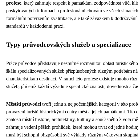
profese
, který zahrnuje respekt k památkám, zodpovědnost vůči kli
poskytovaných informací a profesionální chování ve všech situacích
formálním potvrzením kvalifikace, ale také závazkem k dodržování
standardů v každodenní praxi.
Typy průvodcovských služeb a specializace
Práce průvodce představuje nesmírně rozmanitou oblast turistického
škálu specializovaných služeb přizpůsobených různým potřebám ná
charakteristikám destinací. V rámci této profese existuje mnoho r
služeb, přičemž každá vyžaduje specifické znalosti, dovednosti a čast
Městští průvodci
tvoří jednu z nejpočetnějších kategorií v této profe
provázení turistů historickými centry měst a jejich památkami. Tito
znalosti místní historie, architektury, kultury a současného života mě
zahrnuje vedení pěších prohlídek, které mohou trvat od jedné hodin
musí být schopni přizpůsobit své výklady různým věkovým skupin