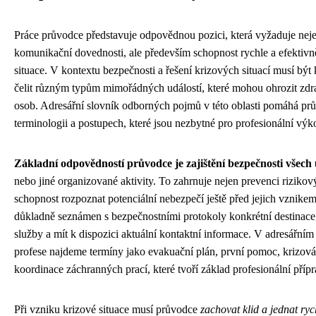
Práce průvodce představuje odpovědnou pozici, která vyžaduje neje
komunikační dovednosti, ale především schopnost rychle a efektivn
situace. V kontextu bezpečnosti a řešení krizových situací musí bý
čelit různým typům mimořádných událostí, které mohou ohrozit zdr
osob. Adresářní slovník odborných pojmů v této oblasti pomáhá pr
terminologii a postupech, které jsou nezbytné pro profesionální výko
Základní odpovědností průvodce je zajištění bezpečnosti všech
nebo jiné organizované aktivity. To zahrnuje nejen prevenci rizikový
schopnost rozpoznat potenciální nebezpečí ještě před jejich vznike
důkladně seznámen s bezpečnostními protokoly konkrétní destinace,
služby a mít k dispozici aktuální kontaktní informace. V adresářní
profese najdeme termíny jako evakuační plán, první pomoc, krizo
koordinace záchranných prací, které tvoří základ profesionální přípr
Při vzniku krizové situace musí průvodce
zachovat klid a jednat ryc