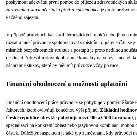
poskytnout adekvátní první pomoc do příjezdu zdravotnických služ
zdravotního stavu účastníků před začátkem akce
je proto nezbytnou 
každého zájezdu.
V případě přírodních katastrof, teroristických útoků nebo jiných mi
rozsahu musí průvodce spolupracovat s místními orgány a řídit se je
místních bezpečnostních struktur a postupů je proto nedílnou součás
destinaci. Adresářní slovník obsahuje kontakty na velvyslanectví, kon
záchranné služby, které by měl mít průvodce vždy po ruce.
Finanční ohodnocení a možnosti uplatnění
Finanční ohodnocení práce průvodce se pohybuje v poměrně široké
faktorech, které ovlivňují konečnou výši příjmů.
Základní hodinov
České republice obvykle pohybuje mezi 200 až 500 korunami
, 
specializací na konkrétní oblast nebo jazykovou kombinaci mohou 
částek. Důležitým aspektem je také typ zaměstnání, kdy průvodci 