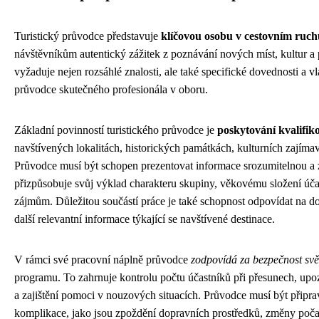
Turistický průvodce představuje
klíčovou osobu v cestovním ruch
návštěvníkům autentický zážitek z poznávání nových míst, kultur a
vyžaduje nejen rozsáhlé znalosti, ale také specifické dovednosti a vla
průvodce skutečného profesionála v oboru.
Základní povinností turistického průvodce je
poskytování kvalifik
navštívených lokalitách, historických památkách, kulturních zajímav
Průvodce musí být schopen prezentovat informace srozumitelnou a
přizpůsobuje svůj výklad charakteru skupiny, věkovému složení účas
zájmům. Důležitou součástí práce je také schopnost odpovídat na do
další relevantní informace týkající se navštívené destinace.
V rámci své pracovní náplně průvodce
zodpovídá za bezpečnost svě
programu. To zahrnuje kontrolu počtu účastníků při přesunech, upo
a zajištění pomoci v nouzových situacích. Průvodce musí být připra
komplikace, jako jsou zpoždění dopravních prostředků, změny počas